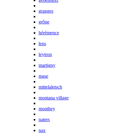
gebenstorf
granges
grône
hérémence
lens
leytron
martigny
mase
mittelaletsch
montana village
monthey
naters
nax