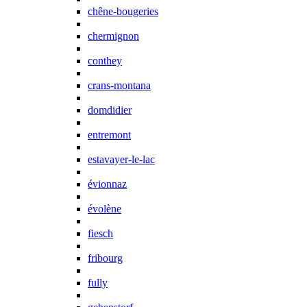
chêne-bougeries
chermignon
conthey
crans-montana
domdidier
entremont
estavayer-le-lac
évionnaz
évolène
fiesch
fribourg
fully