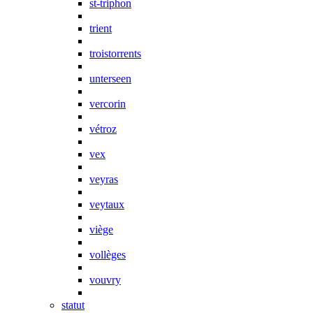
st-triphon
trient
troistorrents
unterseen
vercorin
vétroz
vex
veyras
veytaux
viège
vollèges
vouvry
statut