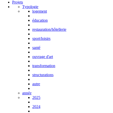
Projets
Typologie
logement
éducation
restauration/hôtellerie
sport/loisirs
santé
ouvrage d'art
transformation
structurations
autre
année
2025
2024