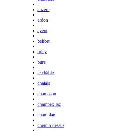
anzère
ardon
ayent
belfort
briey
bure
le châble
chalais
chamoson
champex-lac
champlan
chemin-dessus