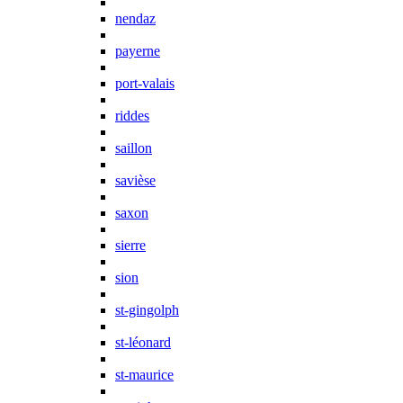
nendaz
payerne
port-valais
riddes
saillon
savièse
saxon
sierre
sion
st-gingolph
st-léonard
st-maurice