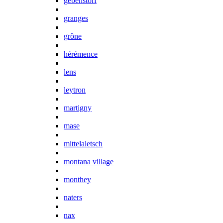
gebenstorf
granges
grône
hérémence
lens
leytron
martigny
mase
mittelaletsch
montana village
monthey
naters
nax