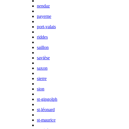
nendaz
payerne
port-valais
riddes
saillon
savièse
saxon
sierre
sion
st-gingolph
st-léonard
st-maurice