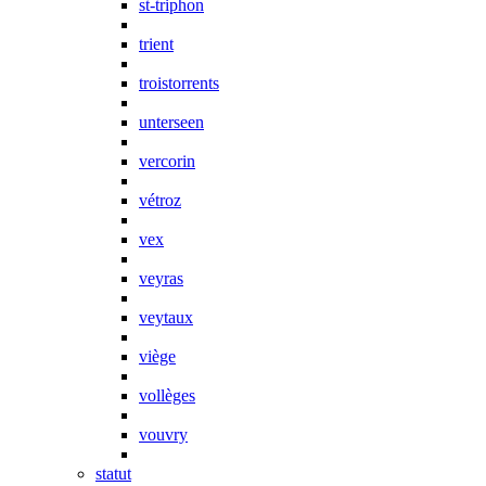
st-triphon
trient
troistorrents
unterseen
vercorin
vétroz
vex
veyras
veytaux
viège
vollèges
vouvry
statut