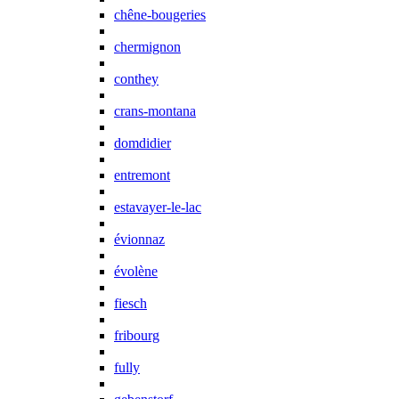
chêne-bougeries
chermignon
conthey
crans-montana
domdidier
entremont
estavayer-le-lac
évionnaz
évolène
fiesch
fribourg
fully