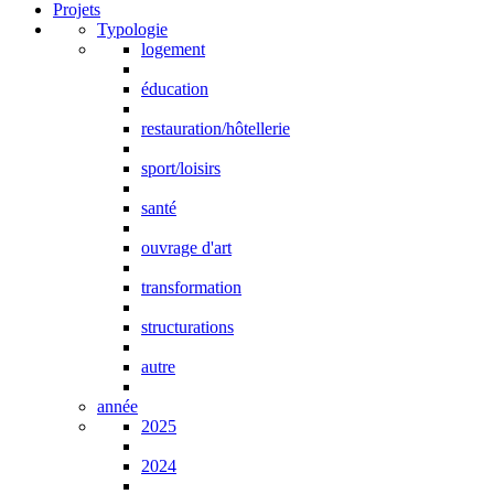
Projets
Typologie
logement
éducation
restauration/hôtellerie
sport/loisirs
santé
ouvrage d'art
transformation
structurations
autre
année
2025
2024