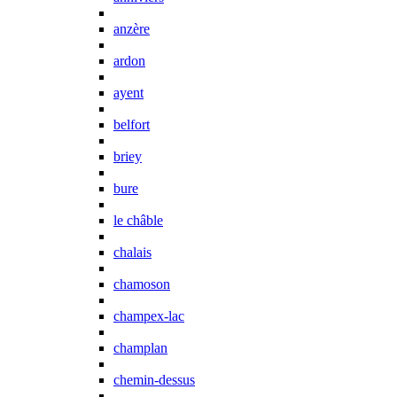
anzère
ardon
ayent
belfort
briey
bure
le châble
chalais
chamoson
champex-lac
champlan
chemin-dessus