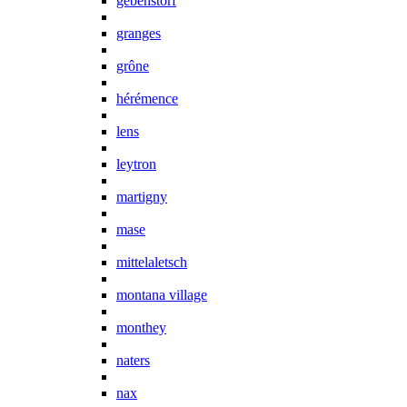
gebenstorf
granges
grône
hérémence
lens
leytron
martigny
mase
mittelaletsch
montana village
monthey
naters
nax