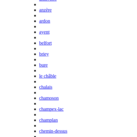
anzère
ardon
ayent
belfort
briey
bure
le châble
chalais
chamoson
champex-lac
champlan
chemin-dessus