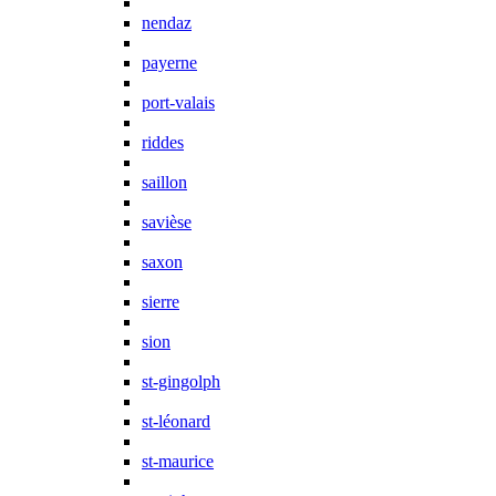
nendaz
payerne
port-valais
riddes
saillon
savièse
saxon
sierre
sion
st-gingolph
st-léonard
st-maurice