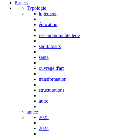
Projets
Typologie
logement
éducation
restauration/hôtellerie
sport/loisirs
santé
ouvrage d'art
transformation
structurations
autre
année
2025
2024