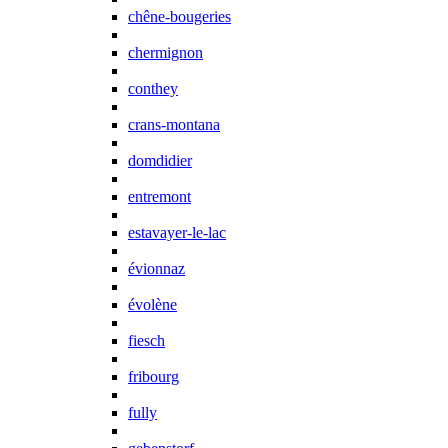
chêne-bougeries
chermignon
conthey
crans-montana
domdidier
entremont
estavayer-le-lac
évionnaz
évolène
fiesch
fribourg
fully