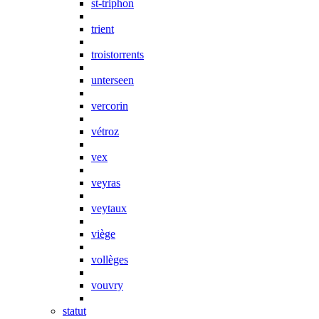
st-triphon
trient
troistorrents
unterseen
vercorin
vétroz
vex
veyras
veytaux
viège
vollèges
vouvry
statut