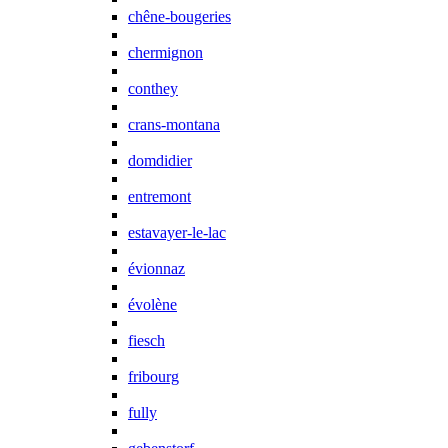
chêne-bougeries
chermignon
conthey
crans-montana
domdidier
entremont
estavayer-le-lac
évionnaz
évolène
fiesch
fribourg
fully