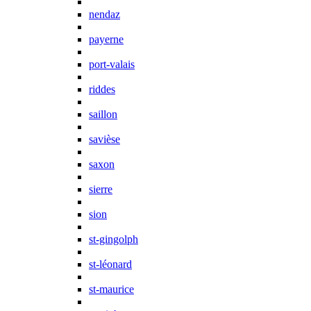
nendaz
payerne
port-valais
riddes
saillon
savièse
saxon
sierre
sion
st-gingolph
st-léonard
st-maurice