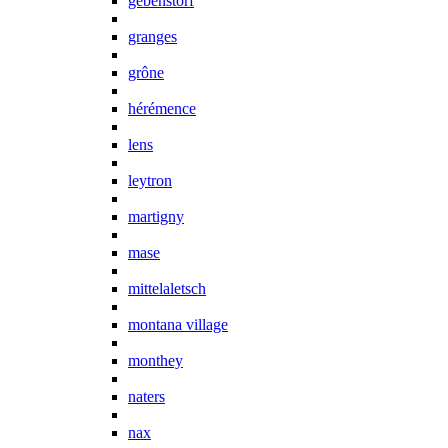
gebenstorf
granges
grône
hérémence
lens
leytron
martigny
mase
mittelaletsch
montana village
monthey
naters
nax