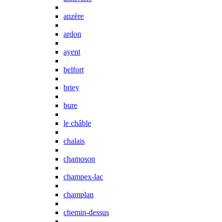
anzère
ardon
ayent
belfort
briey
bure
le châble
chalais
chamoson
champex-lac
champlan
chemin-dessus