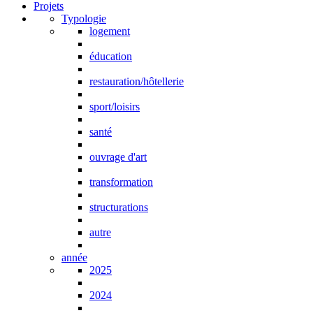
Projets
Typologie
logement
éducation
restauration/hôtellerie
sport/loisirs
santé
ouvrage d'art
transformation
structurations
autre
année
2025
2024