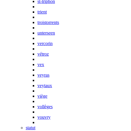
st-triphon
trient
troistorrents
unterseen
vercorin
vétroz
vex
veyras
veytaux
viège
vollèges
vouvry
statut