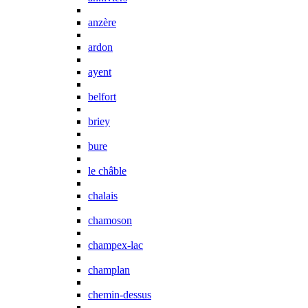
anzère
ardon
ayent
belfort
briey
bure
le châble
chalais
chamoson
champex-lac
champlan
chemin-dessus