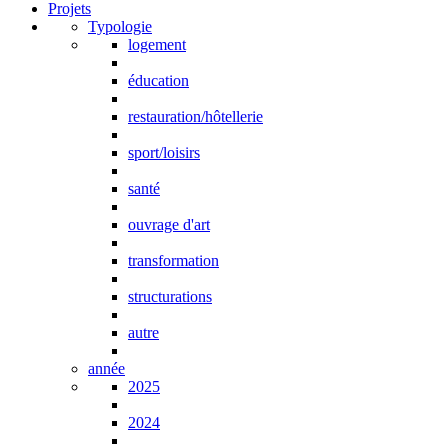
Projets
Typologie
logement
éducation
restauration/hôtellerie
sport/loisirs
santé
ouvrage d'art
transformation
structurations
autre
année
2025
2024