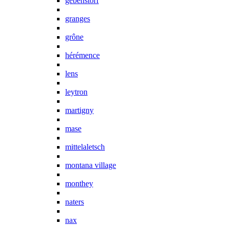
gebenstorf
granges
grône
hérémence
lens
leytron
martigny
mase
mittelaletsch
montana village
monthey
naters
nax