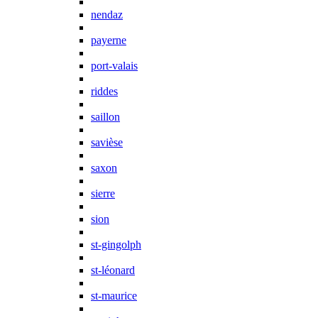
nendaz
payerne
port-valais
riddes
saillon
savièse
saxon
sierre
sion
st-gingolph
st-léonard
st-maurice