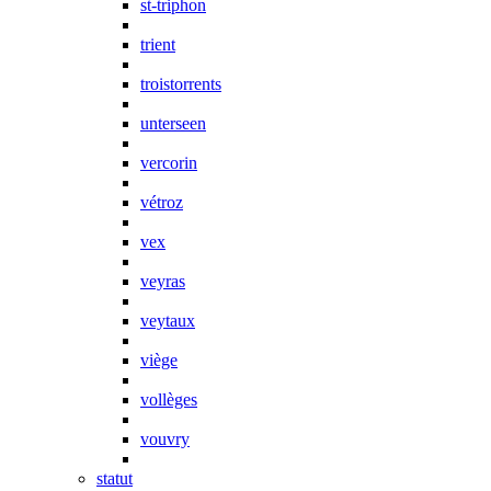
st-triphon
trient
troistorrents
unterseen
vercorin
vétroz
vex
veyras
veytaux
viège
vollèges
vouvry
statut