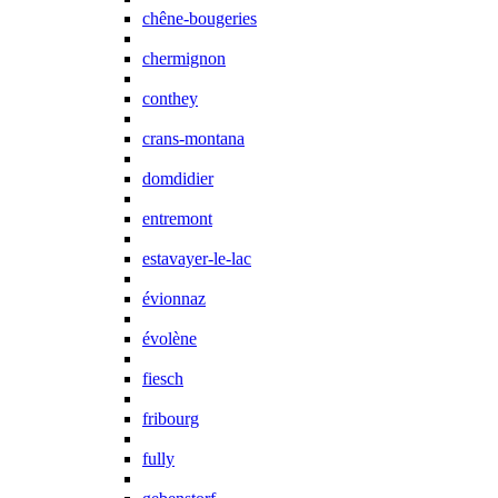
chêne-bougeries
chermignon
conthey
crans-montana
domdidier
entremont
estavayer-le-lac
évionnaz
évolène
fiesch
fribourg
fully