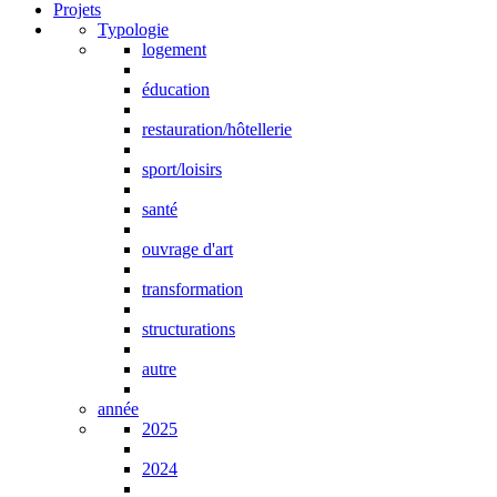
Projets
Typologie
logement
éducation
restauration/hôtellerie
sport/loisirs
santé
ouvrage d'art
transformation
structurations
autre
année
2025
2024