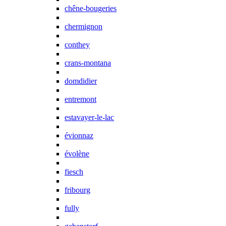
chêne-bougeries
chermignon
conthey
crans-montana
domdidier
entremont
estavayer-le-lac
évionnaz
évolène
fiesch
fribourg
fully