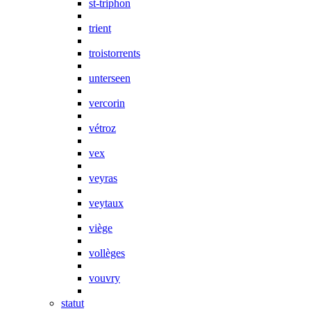
st-triphon
trient
troistorrents
unterseen
vercorin
vétroz
vex
veyras
veytaux
viège
vollèges
vouvry
statut