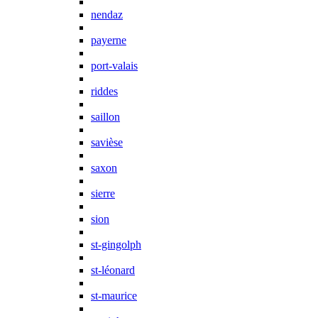
nendaz
payerne
port-valais
riddes
saillon
savièse
saxon
sierre
sion
st-gingolph
st-léonard
st-maurice