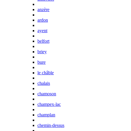
anzère
ardon
ayent
belfort
briey
bure
le châble
chalais
chamoson
champex-lac
champlan
chemin-dessus