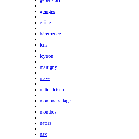
gebenstorf
granges
grône
hérémence
lens
leytron
martigny
mase
mittelaletsch
montana village
monthey
naters
nax