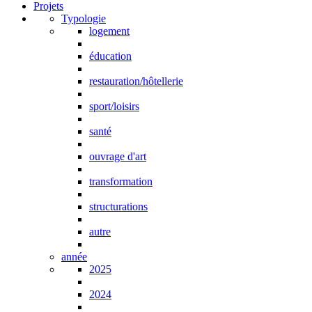
Projets
Typologie
logement
éducation
restauration/hôtellerie
sport/loisirs
santé
ouvrage d'art
transformation
structurations
autre
année
2025
2024