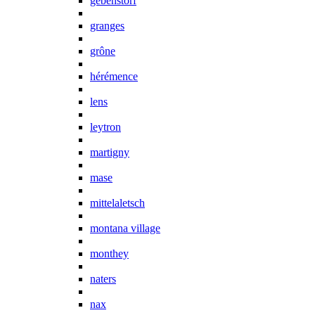
gebenstorf
granges
grône
hérémence
lens
leytron
martigny
mase
mittelaletsch
montana village
monthey
naters
nax