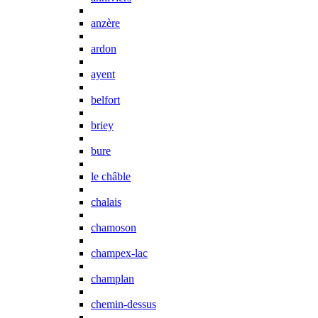
anzère
ardon
ayent
belfort
briey
bure
le châble
chalais
chamoson
champex-lac
champlan
chemin-dessus