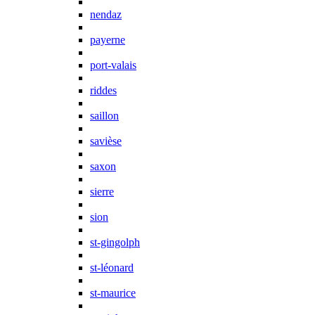
nendaz
payerne
port-valais
riddes
saillon
savièse
saxon
sierre
sion
st-gingolph
st-léonard
st-maurice