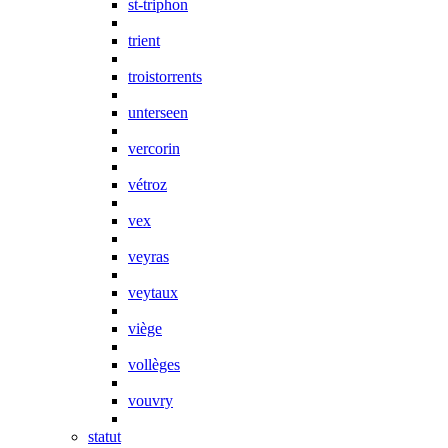
st-triphon
trient
troistorrents
unterseen
vercorin
vétroz
vex
veyras
veytaux
viège
vollèges
vouvry
statut