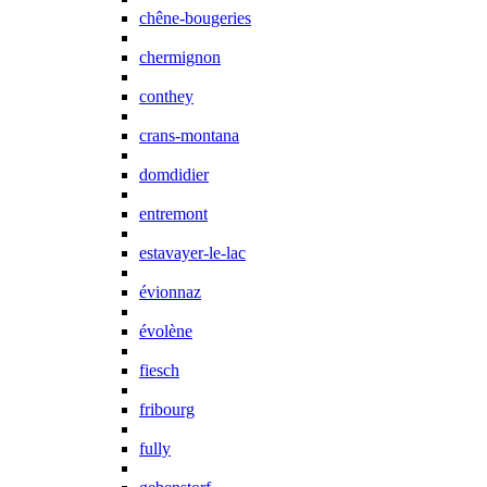
chêne-bougeries
chermignon
conthey
crans-montana
domdidier
entremont
estavayer-le-lac
évionnaz
évolène
fiesch
fribourg
fully