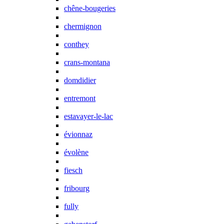
chêne-bougeries
chermignon
conthey
crans-montana
domdidier
entremont
estavayer-le-lac
évionnaz
évolène
fiesch
fribourg
fully