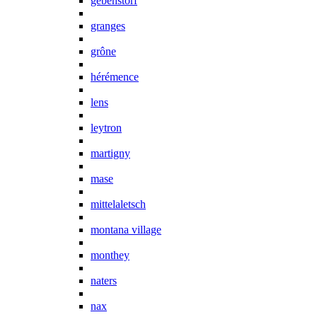
gebenstorf
granges
grône
hérémence
lens
leytron
martigny
mase
mittelaletsch
montana village
monthey
naters
nax