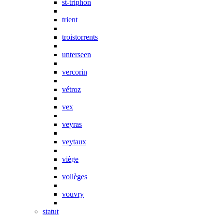
st-triphon
trient
troistorrents
unterseen
vercorin
vétroz
vex
veyras
veytaux
viège
vollèges
vouvry
statut