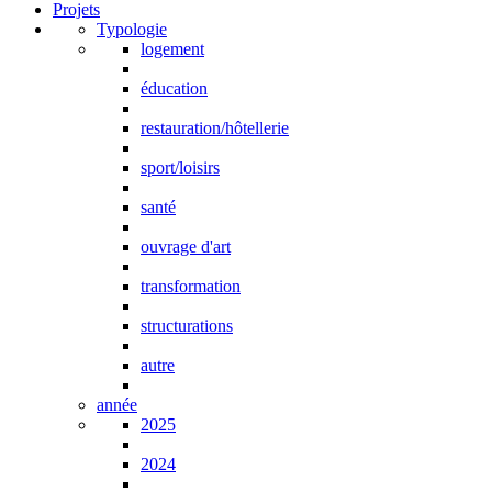
Projets
Typologie
logement
éducation
restauration/hôtellerie
sport/loisirs
santé
ouvrage d'art
transformation
structurations
autre
année
2025
2024