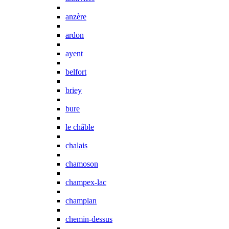
anzère
ardon
ayent
belfort
briey
bure
le châble
chalais
chamoson
champex-lac
champlan
chemin-dessus