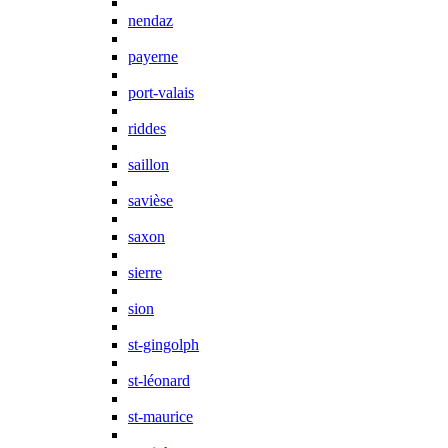
nendaz
payerne
port-valais
riddes
saillon
savièse
saxon
sierre
sion
st-gingolph
st-léonard
st-maurice