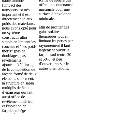
forme de sphère qui
haute-altitude,
offre une contenance
l’impact des
maximale pour une
transports est très
surface d’enveloppe
important et il est
minimale.
directement lié aux
poids des matériaux.
afin de profiter des
nous avons opté pour
gains solaires
un système
thermiques tout en
constructif ultra
limitant les pertes par
simple en limitant les
rayonnement il faut
couches et ‘’les poids
largement ouvrir la
morts’’ (pas de
façade sud (entre 30
doublages, pas
et 50%) et peu
revêtements
d’ouvertures sur les
ajoutés…) à l’image
autres orientations.
de la composition de
façade formé de deux
éléments seulement,
la structure en sapin
multiplis de 6cm
d’épaisseur qui fait
aussi office de
revêtement intérieur
et l’isolation de
façade en liège