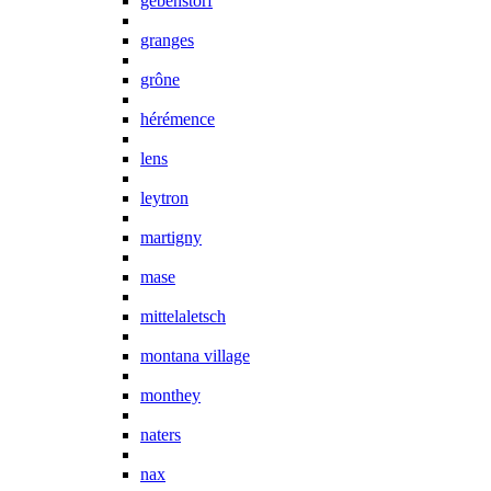
gebenstorf
granges
grône
hérémence
lens
leytron
martigny
mase
mittelaletsch
montana village
monthey
naters
nax