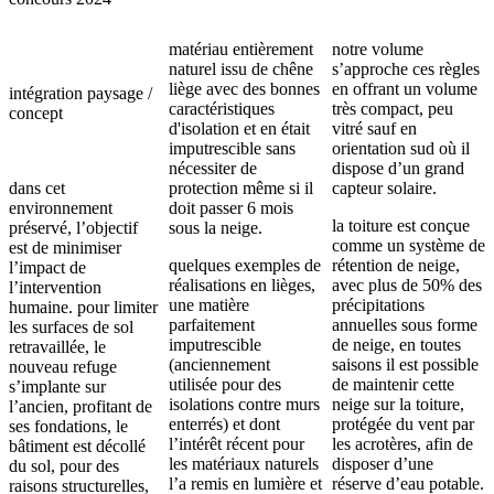
matériau entièrement
notre volume
naturel issu de chêne
s’approche ces règles
liège avec des bonnes
en offrant un volume
intégration paysage /
caractéristiques
très compact, peu
concept
d'isolation et en était
vitré sauf en
imputrescible sans
orientation sud où il
nécessiter de
dispose d’un grand
dans cet
protection même si il
capteur solaire.
environnement
doit passer 6 mois
la toiture est conçue
préservé, l’objectif
sous la neige.
comme un système de
est de minimiser
quelques exemples de
rétention de neige,
l’impact de
réalisations en lièges,
avec plus de 50% des
l’intervention
une matière
précipitations
humaine. pour limiter
parfaitement
annuelles sous forme
les surfaces de sol
imputrescible
de neige, en toutes
retravaillée, le
(anciennement
saisons il est possible
nouveau refuge
utilisée pour des
de maintenir cette
s’implante sur
isolations contre murs
neige sur la toiture,
l’ancien, profitant de
enterrés) et dont
protégée du vent par
ses fondations, le
l’intérêt récent pour
les acrotères, afin de
bâtiment est décollé
les matériaux naturels
disposer d’une
du sol, pour des
l’a remis en lumière et
réserve d’eau potable.
raisons structurelles,