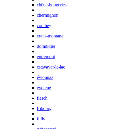
chêne-bougeries
chermignon
conthey
crans-montana
domdidier
entremont
estavayer-le-lac
évionnaz
évolène
fiesch
fribourg
fully