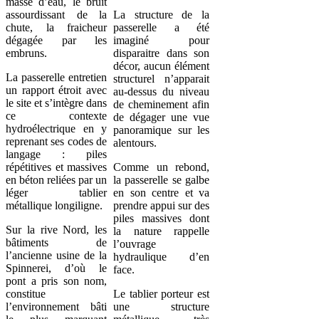
masse d’eau, le bruit
assourdissant de la
La structure de la
chute, la fraicheur
passerelle a été
dégagée par les
imaginé pour
embruns.
disparaitre dans son
décor, aucun élément
La passerelle entretien
structurel n’apparait
un rapport étroit avec
au-dessus du niveau
le site et s’intègre dans
de cheminement afin
ce contexte
de dégager une vue
hydroélectrique en y
panoramique sur les
reprenant ses codes de
alentours.
langage : piles
répétitives et massives
Comme un rebond,
en béton reliées par un
la passerelle se galbe
léger tablier
en son centre et va
métallique longiligne.
prendre appui sur des
piles massives dont
Sur la rive Nord, les
la nature rappelle
bâtiments de
l’ouvrage
l’ancienne usine de la
hydraulique d’en
Spinnerei, d’où le
face.
pont a pris son nom,
constitue
Le tablier porteur est
l’environnement bâti
une structure