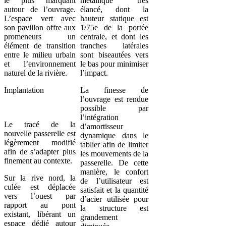
le plus marquant
métallique très
autour de l’ouvrage.
élancé, dont la
L’espace vert avec
hauteur statique est
son pavillon offre aux
1/75e de la portée
promeneurs un
centrale, et dont les
élément de transition
tranches latérales
entre le milieu urbain
sont biseautées vers
et l’environnement
le bas pour minimiser
naturel de la rivière.
l’impact.
Implantation
La finesse de
l’ouvrage est rendue
possible par
l’intégration
Le tracé de la
d’amortisseur
nouvelle passerelle est
dynamique dans le
légèrement modifié
tablier afin de limiter
afin de s’adapter plus
les mouvements de la
finement au contexte.
passerelle. De cette
manière, le confort
Sur la rive nord, la
de l’utilisateur est
culée est déplacée
satisfait et la quantité
vers l’ouest par
d’acier utilisée pour
rapport au pont
la structure est
existant, libérant un
grandement
espace dédié autour