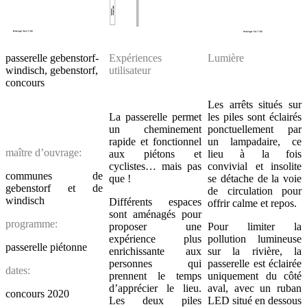
passerelle gebenstorf-
Expériences
Lumière
windisch, gebenstorf,
utilisateur
concours
Les arrêts situés sur
La passerelle permet
les piles sont éclairés
un cheminement
ponctuellement par
rapide et fonctionnel
un lampadaire, ce
maître d’ouvrage:
aux piétons et
lieu à la fois
cyclistes… mais pas
convivial et insolite
communes de
que !
se détache de la voie
gebenstorf et de
de circulation pour
windisch
Différents espaces
offrir calme et repos.
sont aménagés pour
programme:
proposer une
Pour limiter la
expérience plus
pollution lumineuse
passerelle piétonne
enrichissante aux
sur la rivière, la
personnes qui
passerelle est éclairée
dates:
prennent le temps
uniquement du côté
d’apprécier le lieu.
aval, avec un ruban
concours 2020
Les deux piles
LED situé en dessous