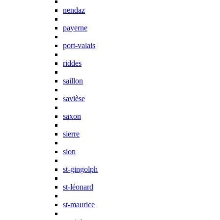
nendaz
payerne
port-valais
riddes
saillon
savièse
saxon
sierre
sion
st-gingolph
st-léonard
st-maurice