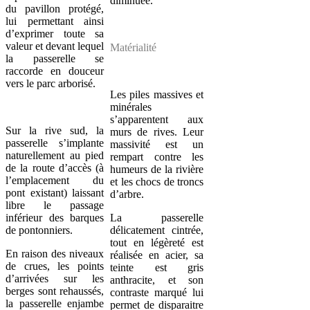
diminuée.
du pavillon protégé,
lui permettant ainsi
d’exprimer toute sa
valeur et devant lequel
Matérialité
la passerelle se
raccorde en douceur
vers le parc arborisé.
Les piles massives et
minérales
s’apparentent aux
Sur la rive sud, la
murs de rives. Leur
passerelle s’implante
massivité est un
naturellement au pied
rempart contre les
de la route d’accès (à
humeurs de la rivière
l’emplacement du
et les chocs de troncs
pont existant) laissant
d’arbre.
libre le passage
inférieur des barques
La passerelle
de pontonniers.
délicatement cintrée,
tout en légèreté est
En raison des niveaux
réalisée en acier, sa
de crues, les points
teinte est gris
d’arrivées sur les
anthracite, et son
berges sont rehaussés,
contraste marqué lui
la passerelle enjambe
permet de disparaitre