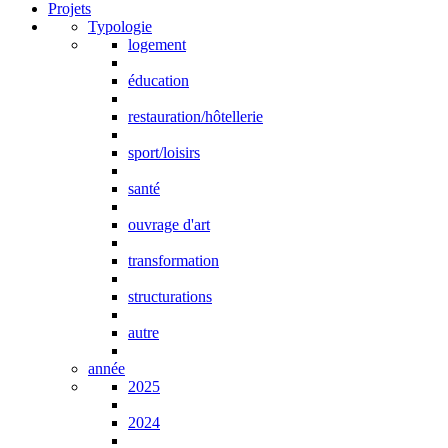
Projets
Typologie
logement
éducation
restauration/hôtellerie
sport/loisirs
santé
ouvrage d'art
transformation
structurations
autre
année
2025
2024