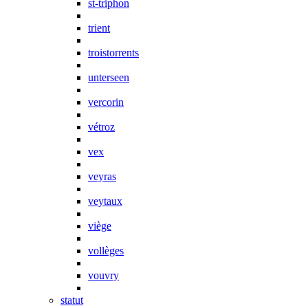
st-triphon
trient
troistorrents
unterseen
vercorin
vétroz
vex
veyras
veytaux
viège
vollèges
vouvry
statut