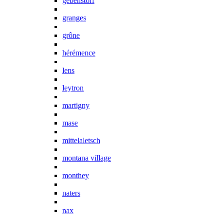
gebenstorf
granges
grône
hérémence
lens
leytron
martigny
mase
mittelaletsch
montana village
monthey
naters
nax