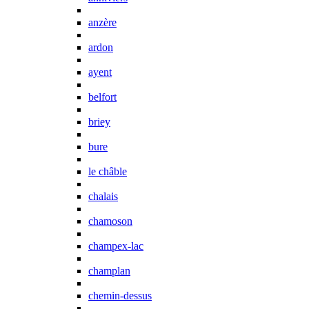
anzère
ardon
ayent
belfort
briey
bure
le châble
chalais
chamoson
champex-lac
champlan
chemin-dessus