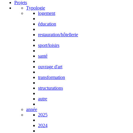
Projets
Typologie
logement
éducation
restauration/hôtellerie
sport/loisirs
santé
ouvrage d'art
transformation
structurations
autre
année
2025
2024