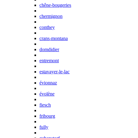
chêne-bougeries
chermignon
conthey
crans-montana
domdidier
entremont
estavayer-le-lac
évionnaz
évolène
fiesch
fribourg
fully