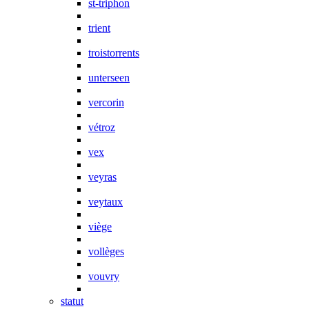
st-triphon
trient
troistorrents
unterseen
vercorin
vétroz
vex
veyras
veytaux
viège
vollèges
vouvry
statut