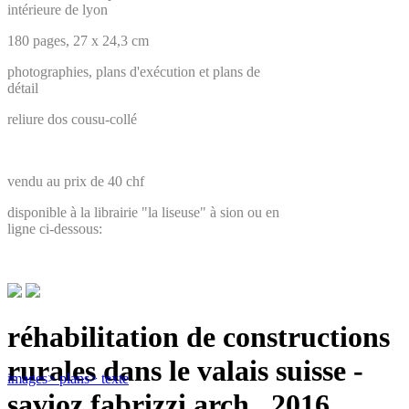
intérieure de lyon
180 pages, 27 x 24,3 cm
photographies, plans d'exécution et plans de
détail
reliure dos cousu-collé
vendu au prix de 40 chf
disponible à la librairie "la liseuse" à sion ou en
ligne ci-dessous:
réhabilitation de constructions
rurales dans le valais suisse -
images
> plans
> texte
savioz fabrizzi arch., 2016