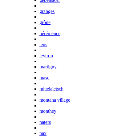
gebenstorf
granges
grône
hérémence
lens
leytron
martigny
mase
mittelaletsch
montana village
monthey
naters
nax