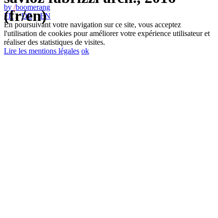
by
/
boomerang
(fr/en)
FR
/
DE
/
EN
En poursuivant votre navigation sur ce site, vous acceptez
l'utilisation de cookies pour améliorer votre expérience utilisateur et
réaliser des statistiques de visites.
Lire les mentions légales
ok