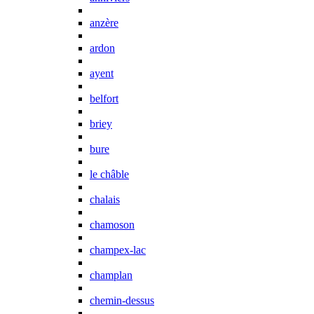
anzère
ardon
ayent
belfort
briey
bure
le châble
chalais
chamoson
champex-lac
champlan
chemin-dessus