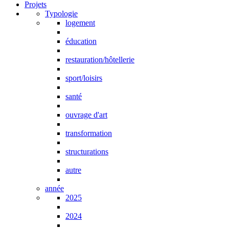
Projets
Typologie
logement
éducation
restauration/hôtellerie
sport/loisirs
santé
ouvrage d'art
transformation
structurations
autre
année
2025
2024