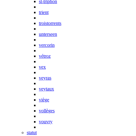
st-triphon
trient
troistorrents
unterseen
vercorin
vétroz
vex
veyras
veytaux
viège
vollèges
vouvry
statut