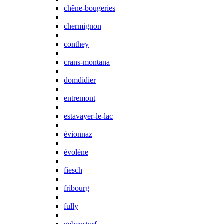
chêne-bougeries
chermignon
conthey
crans-montana
domdidier
entremont
estavayer-le-lac
évionnaz
évolène
fiesch
fribourg
fully