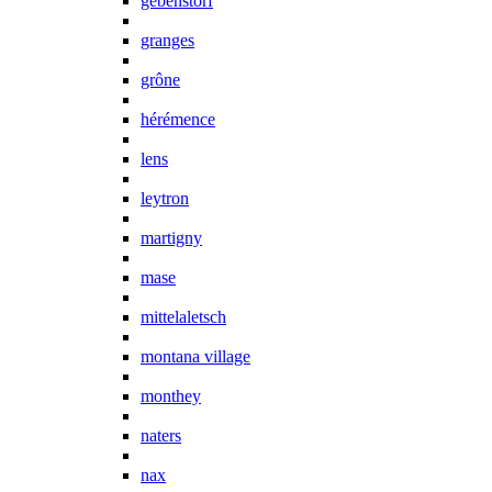
gebenstorf
granges
grône
hérémence
lens
leytron
martigny
mase
mittelaletsch
montana village
monthey
naters
nax