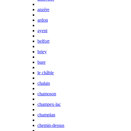
anzère
ardon
ayent
belfort
briey
bure
le châble
chalais
chamoson
champex-lac
champlan
chemin-dessus