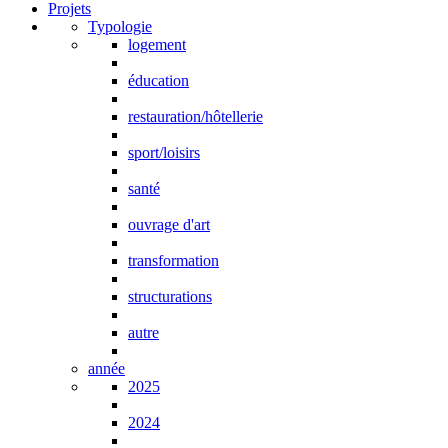
Projets
Typologie
logement
éducation
restauration/hôtellerie
sport/loisirs
santé
ouvrage d'art
transformation
structurations
autre
année
2025
2024