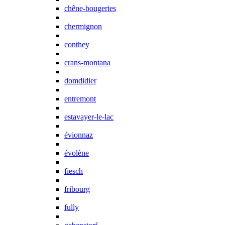
chêne-bougeries
chermignon
conthey
crans-montana
domdidier
entremont
estavayer-le-lac
évionnaz
évolène
fiesch
fribourg
fully