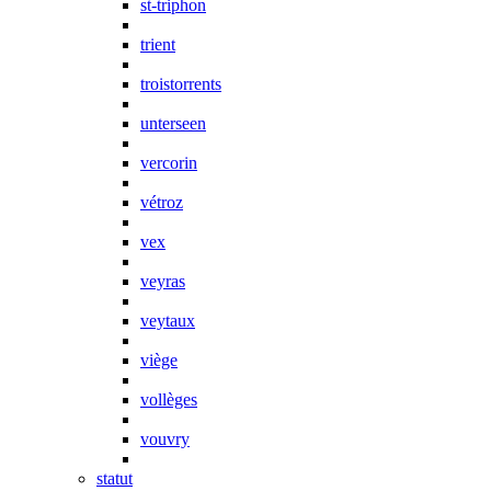
st-triphon
trient
troistorrents
unterseen
vercorin
vétroz
vex
veyras
veytaux
viège
vollèges
vouvry
statut