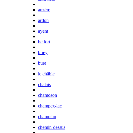
anzère
ardon
ayent
belfort
briey
bure
le châble
chalais
chamoson
champex-lac
champlan
chemin-dessus