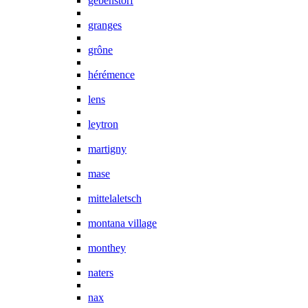
gebenstorf
granges
grône
hérémence
lens
leytron
martigny
mase
mittelaletsch
montana village
monthey
naters
nax