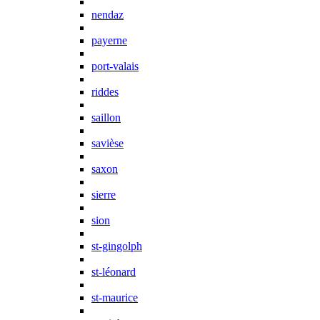
nendaz
payerne
port-valais
riddes
saillon
savièse
saxon
sierre
sion
st-gingolph
st-léonard
st-maurice