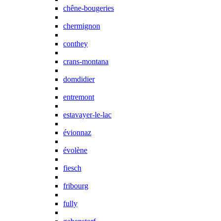
chêne-bougeries
chermignon
conthey
crans-montana
domdidier
entremont
estavayer-le-lac
évionnaz
évolène
fiesch
fribourg
fully