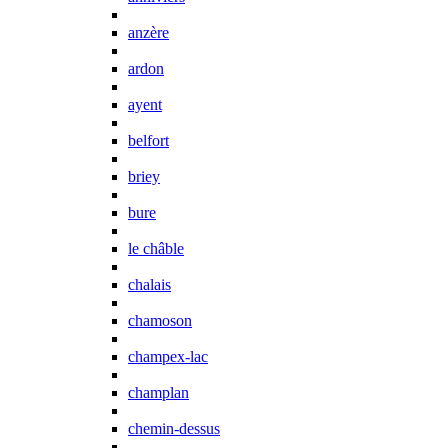
anzère
ardon
ayent
belfort
briey
bure
le châble
chalais
chamoson
champex-lac
champlan
chemin-dessus