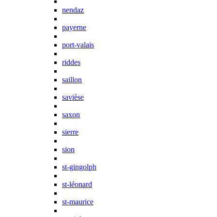
nendaz
payerne
port-valais
riddes
saillon
savièse
saxon
sierre
sion
st-gingolph
st-léonard
st-maurice