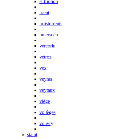
st-triphon
trient
troistorrents
unterseen
vercorin
vétroz
vex
veyras
veytaux
viège
vollèges
vouvry
statut