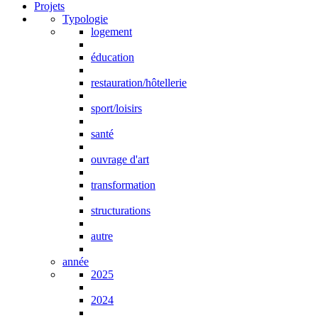
Projets
Typologie
logement
éducation
restauration/hôtellerie
sport/loisirs
santé
ouvrage d'art
transformation
structurations
autre
année
2025
2024