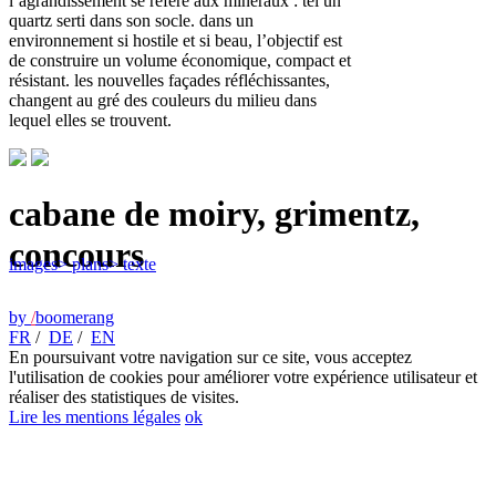
l’agrandissement se réfère aux minéraux : tel un
quartz serti dans son socle. dans un
environnement si hostile et si beau, l’objectif est
de construire un volume économique, compact et
résistant. les nouvelles façades réfléchissantes,
changent au gré des couleurs du milieu dans
lequel elles se trouvent.
cabane de moiry, grimentz,
concours
images
> plans
> texte
by
/
boomerang
FR
/
DE
/
EN
En poursuivant votre navigation sur ce site, vous acceptez
l'utilisation de cookies pour améliorer votre expérience utilisateur et
réaliser des statistiques de visites.
Lire les mentions légales
ok