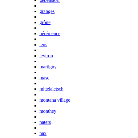
gebenstorf
granges
grône
hérémence
lens
leytron
martigny
mase
mittelaletsch
montana village
monthey
naters
nax