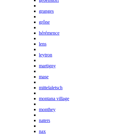
gebenstorf
granges
grône
hérémence
lens
leytron
martigny
mase
mittelaletsch
montana village
monthey
naters
nax