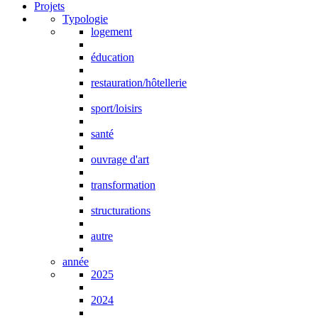
Projets
Typologie
logement
éducation
restauration/hôtellerie
sport/loisirs
santé
ouvrage d'art
transformation
structurations
autre
année
2025
2024