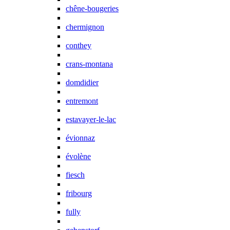
chêne-bougeries
chermignon
conthey
crans-montana
domdidier
entremont
estavayer-le-lac
évionnaz
évolène
fiesch
fribourg
fully