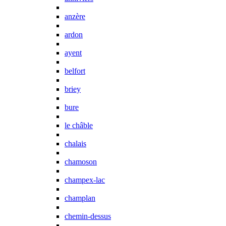
anzère
ardon
ayent
belfort
briey
bure
le châble
chalais
chamoson
champex-lac
champlan
chemin-dessus