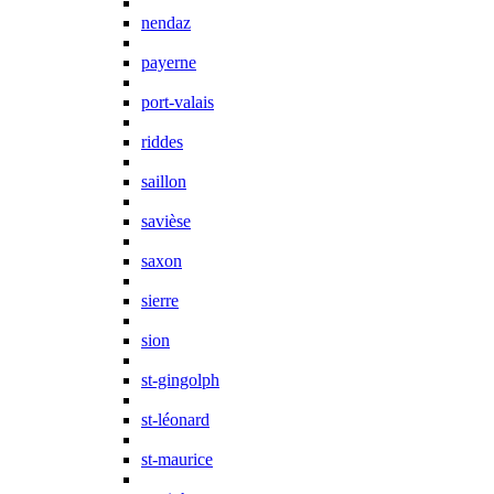
nendaz
payerne
port-valais
riddes
saillon
savièse
saxon
sierre
sion
st-gingolph
st-léonard
st-maurice