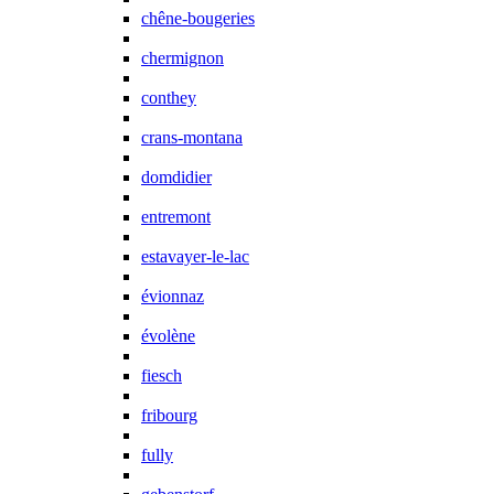
chêne-bougeries
chermignon
conthey
crans-montana
domdidier
entremont
estavayer-le-lac
évionnaz
évolène
fiesch
fribourg
fully