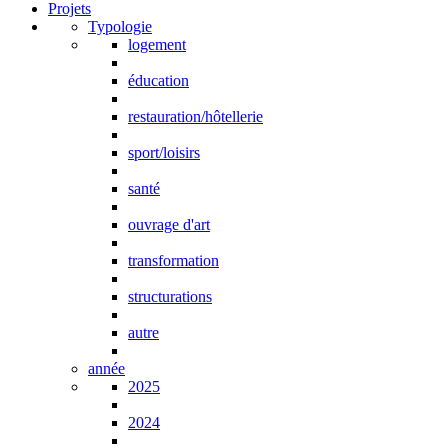
Projets
Typologie
logement
éducation
restauration/hôtellerie
sport/loisirs
santé
ouvrage d'art
transformation
structurations
autre
année
2025
2024