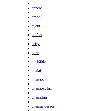
anzère
ardon
ayent
belfort
briey
bure
le châble
chalais
chamoson
champex-lac
champlan
chemin-dessus