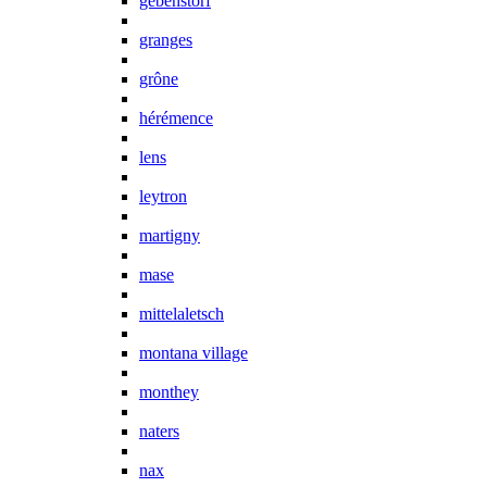
gebenstorf
granges
grône
hérémence
lens
leytron
martigny
mase
mittelaletsch
montana village
monthey
naters
nax