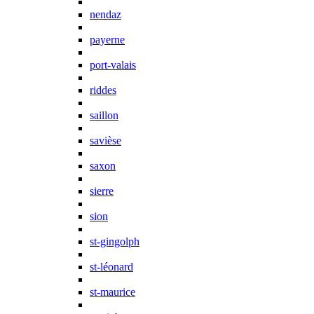
nendaz
payerne
port-valais
riddes
saillon
savièse
saxon
sierre
sion
st-gingolph
st-léonard
st-maurice