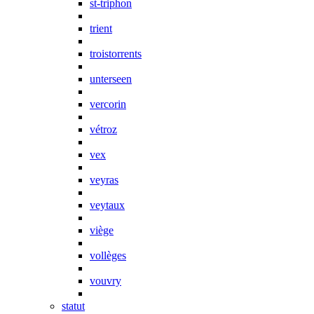
st-triphon
trient
troistorrents
unterseen
vercorin
vétroz
vex
veyras
veytaux
viège
vollèges
vouvry
statut