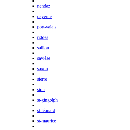
nendaz
payerne
port-valais
riddes
saillon
savièse
saxon
sierre
sion
st-gingolph
st-léonard
st-maurice