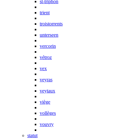
st-triphon
trient
troistorrents
unterseen
vercorin
vétroz
vex
veyras
veytaux
viège
vollèges
vouvry
statut