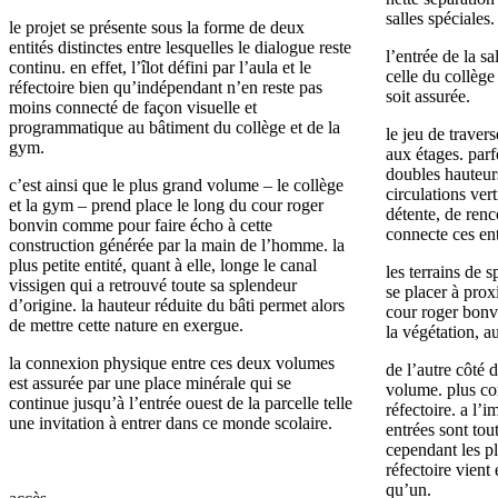
salles spéciales.
le projet se présente sous la forme de deux
entités distinctes entre lesquelles le dialogue reste
l’entrée de la s
continu. en effet, l’îlot défini par l’aula et le
celle du collège
réfectoire bien qu’indépendant n’en reste pas
soit assurée.
moins connecté de façon visuelle et
programmatique au bâtiment du collège et de la
le jeu de traver
gym.
aux étages. parfo
doubles hauteurs
c’est ainsi que le plus grand volume – le collège
circulations ver
et la gym – prend place le long du cour roger
détente, de renc
bonvin comme pour faire écho à cette
connecte ces enti
construction générée par la main de l’homme. la
plus petite entité, quant à elle, longe le canal
les terrains de 
vissigen qui a retrouvé toute sa splendeur
se placer à prox
d’origine. la hauteur réduite du bâti permet alors
cour roger bonvi
de mettre cette nature en exergue.
la végétation, a
la connexion physique entre ces deux volumes
de l’autre côté 
est assurée par une place minérale qui se
volume. plus com
continue jusqu’à l’entrée ouest de la parcelle telle
réfectoire. a l’
une invitation à entrer dans ce monde scolaire.
entrées sont to
cependant les pl
réfectoire vient 
qu’un.