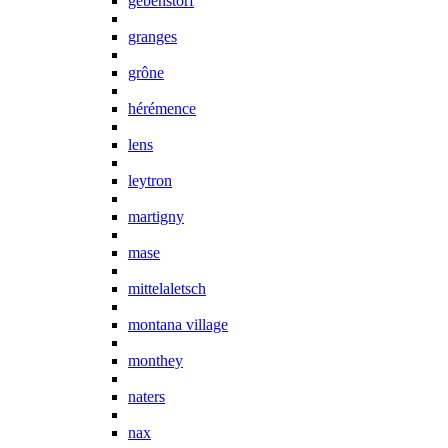
gebenstorf
granges
grône
hérémence
lens
leytron
martigny
mase
mittelaletsch
montana village
monthey
naters
nax