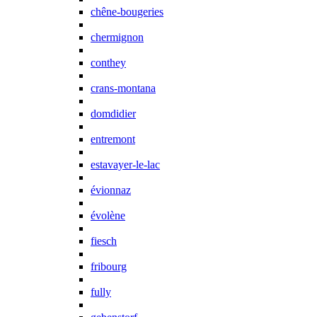
chêne-bougeries
chermignon
conthey
crans-montana
domdidier
entremont
estavayer-le-lac
évionnaz
évolène
fiesch
fribourg
fully