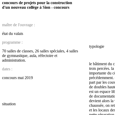
concours de projets pour la construction
d'un nouveau collège à Sion - concours
maître de l'ouvrage :
état du valais
programme :
typologie
70 salles de classes, 26 salles spéciales, 4 salles
de gymnastique, aula, réfectoire et
administration.
le bâtiment du 
trois percées. l
dates :
importante du c
concours mai 2019
précédemment. e
part par les cou
de doubles haute
est un espace lib
de documentatio
devient alors la 
situation
chaussée, on re
et les locaux de
nette séparation 