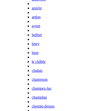
anzère
ardon
ayent
belfort
briey
bure
le châble
chalais
chamoson
champex-lac
champlan
chemin-dessus