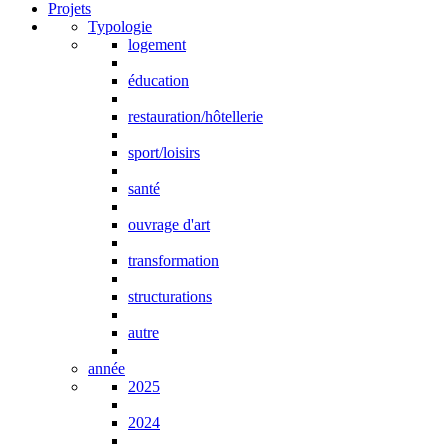
Projets
Typologie
logement
éducation
restauration/hôtellerie
sport/loisirs
santé
ouvrage d'art
transformation
structurations
autre
année
2025
2024