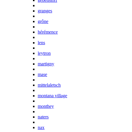
gebenstorf
granges
grône
hérémence
lens
leytron
martigny
mase
mittelaletsch
montana village
monthey
naters
nax