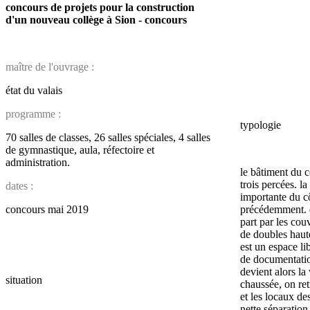
concours de projets pour la construction
d'un nouveau collège à Sion - concours
maître de l'ouvrage :
état du valais
programme :
typologie
70 salles de classes, 26 salles spéciales, 4 salles
de gymnastique, aula, réfectoire et
administration.
le bâtiment du 
trois percées. l
dates :
importante du c
concours mai 2019
précédemment. e
part par les cou
de doubles haute
est un espace lib
de documentatio
devient alors la 
situation
chaussée, on re
et les locaux de
nette séparation 