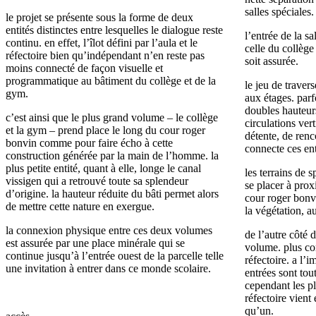
salles spéciales.
le projet se présente sous la forme de deux
entités distinctes entre lesquelles le dialogue reste
l’entrée de la s
continu. en effet, l’îlot défini par l’aula et le
celle du collège
réfectoire bien qu’indépendant n’en reste pas
soit assurée.
moins connecté de façon visuelle et
programmatique au bâtiment du collège et de la
le jeu de traver
gym.
aux étages. parfo
doubles hauteurs
c’est ainsi que le plus grand volume – le collège
circulations ver
et la gym – prend place le long du cour roger
détente, de renc
bonvin comme pour faire écho à cette
connecte ces enti
construction générée par la main de l’homme. la
plus petite entité, quant à elle, longe le canal
les terrains de 
vissigen qui a retrouvé toute sa splendeur
se placer à prox
d’origine. la hauteur réduite du bâti permet alors
cour roger bonvi
de mettre cette nature en exergue.
la végétation, a
la connexion physique entre ces deux volumes
de l’autre côté 
est assurée par une place minérale qui se
volume. plus com
continue jusqu’à l’entrée ouest de la parcelle telle
réfectoire. a l’
une invitation à entrer dans ce monde scolaire.
entrées sont to
cependant les pl
réfectoire vient 
qu’un.