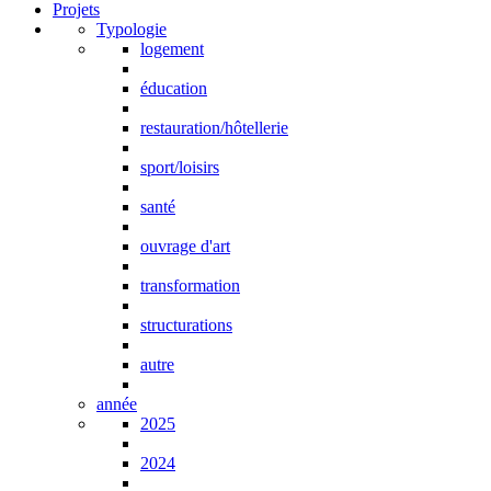
Projets
Typologie
logement
éducation
restauration/hôtellerie
sport/loisirs
santé
ouvrage d'art
transformation
structurations
autre
année
2025
2024