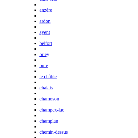
anzère
ardon
ayent
belfort
briey
bure
le châble
chalais
chamoson
champex-lac
champlan
chemin-dessus