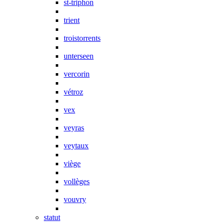
st-triphon
trient
troistorrents
unterseen
vercorin
vétroz
vex
veyras
veytaux
viège
vollèges
vouvry
statut