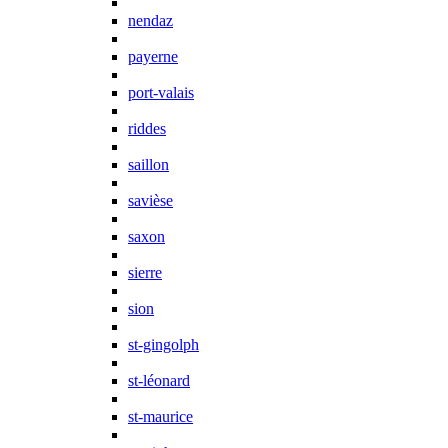
nendaz
payerne
port-valais
riddes
saillon
savièse
saxon
sierre
sion
st-gingolph
st-léonard
st-maurice