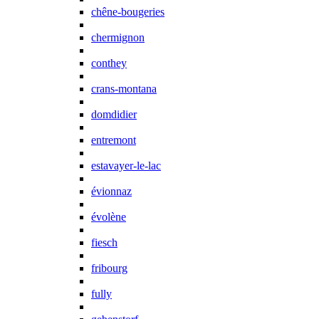
chêne-bougeries
chermignon
conthey
crans-montana
domdidier
entremont
estavayer-le-lac
évionnaz
évolène
fiesch
fribourg
fully