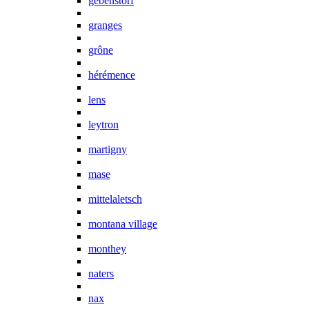
gebenstorf
granges
grône
hérémence
lens
leytron
martigny
mase
mittelaletsch
montana village
monthey
naters
nax