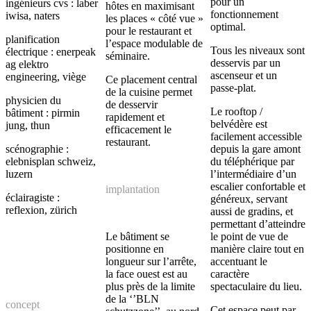
pour un
ingénieurs cvs : laber
hôtes en maximisant
fonctionnement
iwisa, naters
les places « côté vue »
optimal.
pour le restaurant et
planification
l’espace modulable de
Tous les niveaux sont
électrique : enerpeak
séminaire.
desservis par un
ag elektro
ascenseur et un
engineering, viège
Ce placement central
passe-plat.
de la cuisine permet
physicien du
de desservir
Le rooftop /
bâtiment : pirmin
rapidement et
belvédère est
jung, thun
efficacement le
facilement accessible
restaurant.
scénographie :
depuis la gare amont
elebnisplan schweiz,
du téléphérique par
luzern
l’intermédiaire d’un
escalier confortable et
implantation
éclairagiste :
généreux, servant
reflexion, zürich
aussi de gradins, et
permettant d’atteindre
Le bâtiment se
le point de vue de
positionne en
manière claire tout en
longueur sur l’arrête,
accentuant le
la face ouest est au
caractère
plus près de la limite
spectaculaire du lieu.
de la ‘’BLN
concept
Cet espace peut par