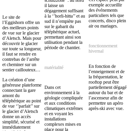
schutzzone’’. au nord
exemple accueillir
il laisse un
des événements
dégagement suffisant
particuliers tels que
à la ‘’horli-hitta’’ et au
Le site de
concerts, disco plein
sud il n’empiète pas
l’Eggishorn offre un
air ou mariages.
sur le gabarit du
des meilleurs points
téléphérique actuel,
de vue sur le glacier
permettant ainsi son
d’Aletsch. Mais pour
utilisation pendant la
découvrir le glacier
fonctionnement
période de chantier.
sur toute sa longueur,
hivernal
il faut se rendre en
contrebas de l’arrête
et cheminer sur un
En fonction de
matérialité
sentier caillouteux…
l’enneigement et de
la fréquentation, le
La création d’une
rooftop peut être
généreuse plateforme
Dans cet
partiellement dégagé
connectant la gare
environnement à la
autour du bar et de
amont du
géologie compliquée
l’ascenseur afin de
téléphérique au point
et aux conditions
permettre un apéro
de vue ‘’parfait’’ sur
climatiques extrêmes
après-ski avec vue.
le glacier d’Aletsch
et en voyant les
donne un accès
installations
simplifié, sécurisé et
complexes mises en
immédiatement
place pour la