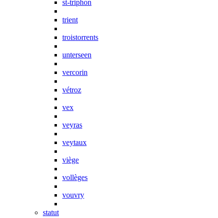
st-triphon
trient
troistorrents
unterseen
vercorin
vétroz
vex
veyras
veytaux
viège
vollèges
vouvry
statut