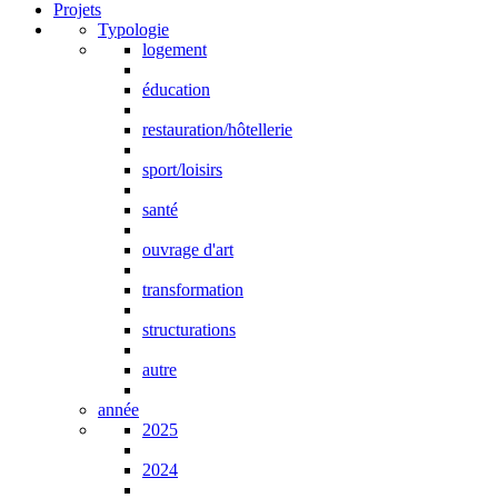
Projets
Typologie
logement
éducation
restauration/hôtellerie
sport/loisirs
santé
ouvrage d'art
transformation
structurations
autre
année
2025
2024