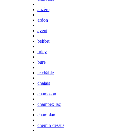
anzère
ardon
ayent
belfort
briey
bure
le châble
chalais
chamoson
champex-lac
champlan
chemin-dessus