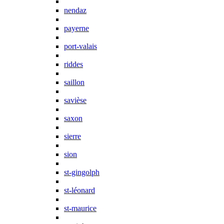
nendaz
payerne
port-valais
riddes
saillon
savièse
saxon
sierre
sion
st-gingolph
st-léonard
st-maurice