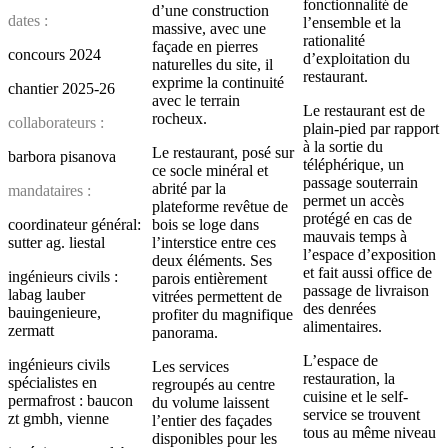
fonctionnalité de
d’une construction
dates :
l’ensemble et la
massive, avec une
rationalité
façade en pierres
concours 2024
d’exploitation du
naturelles du site, il
restaurant.
exprime la continuité
chantier 2025-26
avec le terrain
Le restaurant est de
rocheux.
collaborateurs :
plain-pied par rapport
à la sortie du
Le restaurant, posé sur
barbora pisanova
téléphérique, un
ce socle minéral et
passage souterrain
abrité par la
mandataires :
permet un accès
plateforme revêtue de
protégé en cas de
coordinateur général:
bois se loge dans
mauvais temps à
sutter ag. liestal
l’interstice entre ces
l’espace d’exposition
deux éléments. Ses
et fait aussi office de
ingénieurs civils :
parois entièrement
passage de livraison
labag lauber
vitrées permettent de
des denrées
bauingenieure,
profiter du magnifique
alimentaires.
zermatt
panorama.
L’espace de
ingénieurs civils
Les services
restauration, la
spécialistes en
regroupés au centre
cuisine et le self-
permafrost : baucon
du volume laissent
service se trouvent
zt gmbh, vienne
l’entier des façades
tous au même niveau
disponibles pour les