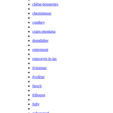
chêne-bougeries
chermignon
conthey
crans-montana
domdidier
entremont
estavayer-le-lac
évionnaz
évolène
fiesch
fribourg
fully