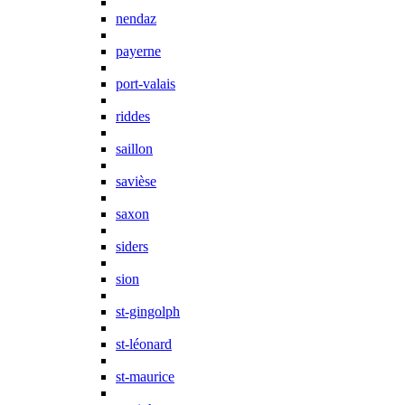
nendaz
payerne
port-valais
riddes
saillon
savièse
saxon
siders
sion
st-gingolph
st-léonard
st-maurice