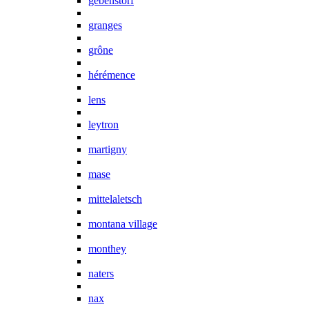
gebenstorf
granges
grône
hérémence
lens
leytron
martigny
mase
mittelaletsch
montana village
monthey
naters
nax