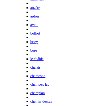
anzère
ardon
ayent
belfort
briey
bure
le châble
chalais
chamoson
champex-lac
champlan
chemin-dessus