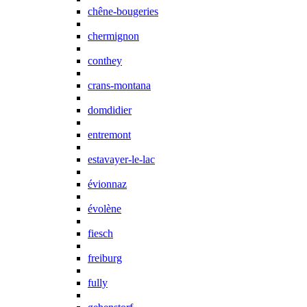
chêne-bougeries
chermignon
conthey
crans-montana
domdidier
entremont
estavayer-le-lac
évionnaz
évolène
fiesch
freiburg
fully