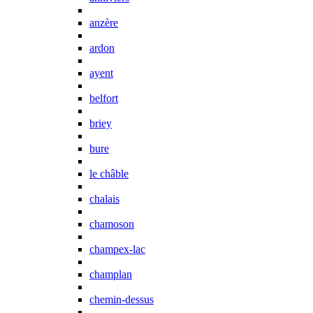
anzère
ardon
ayent
belfort
briey
bure
le châble
chalais
chamoson
champex-lac
champlan
chemin-dessus