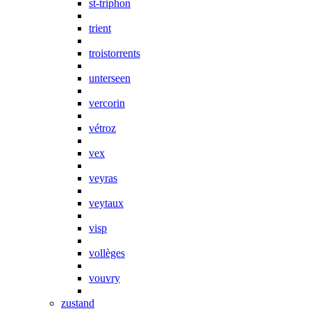
st-triphon
trient
troistorrents
unterseen
vercorin
vétroz
vex
veyras
veytaux
visp
vollèges
vouvry
zustand