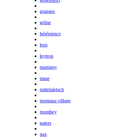
gebenstorf
granges
grône
hérémence
lens
leytron
martigny
mase
mittelaletsch
montana village
monthey
naters
nax