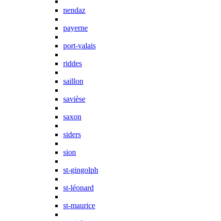
nendaz
payerne
port-valais
riddes
saillon
savièse
saxon
siders
sion
st-gingolph
st-léonard
st-maurice