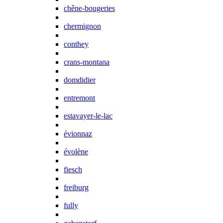
chêne-bougeries
chermignon
conthey
crans-montana
domdidier
entremont
estavayer-le-lac
évionnaz
évolène
fiesch
freiburg
fully