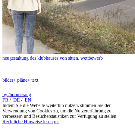
neugestaltung des klubhauses von sitten, wettbewerb
bilder
> pläne
> text
by
/
boomerang
FR
/
DE
/
EN
Indem Sie die Website weiterhin nutzen, stimmen Sie der
Verwendung von Cookies zu, um die Nutzererfahrung zu
verbessern und Besucherstatistiken zur Verfügung zu stellen.
Rechtliche Hinweise lesen
ok