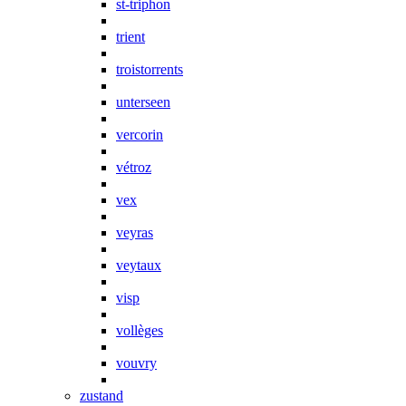
st-triphon
trient
troistorrents
unterseen
vercorin
vétroz
vex
veyras
veytaux
visp
vollèges
vouvry
zustand