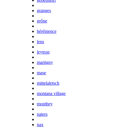
gebenstorf
granges
grône
hérémence
lens
leytron
martigny
mase
mittelaletsch
montana village
monthey
naters
nax