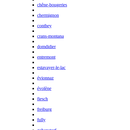
chêne-bougeries
chermignon
conthey
crans-montana
domdidier
entremont
estavayer-le-lac
évionnaz
évolène
fiesch
freiburg
fully