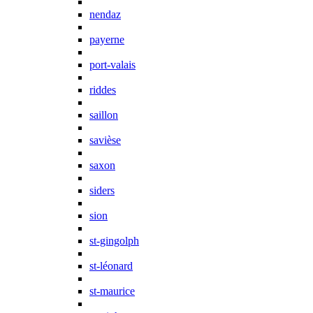
nendaz
payerne
port-valais
riddes
saillon
savièse
saxon
siders
sion
st-gingolph
st-léonard
st-maurice