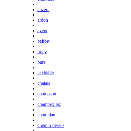
anzère
ardon
ayent
belfort
briey
bure
le châble
chalais
chamoson
champex-lac
champlan
chemin-dessus