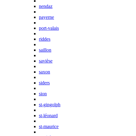
nendaz
payerne
port-valais
riddes
saillon
savièse
saxon
siders
sion
st-gingolph
st-léonard
st-maurice