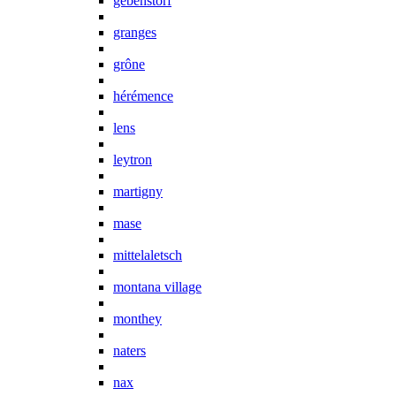
gebenstorf
granges
grône
hérémence
lens
leytron
martigny
mase
mittelaletsch
montana village
monthey
naters
nax