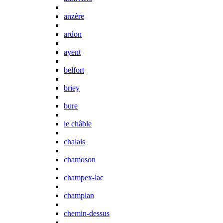
anzère
ardon
ayent
belfort
briey
bure
le châble
chalais
chamoson
champex-lac
champlan
chemin-dessus