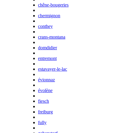
chêne-bougeries
chermignon
conthey
crans-montana
domdidier
entremont
estavayer-le-lac
évionnaz
évolène
fiesch
freiburg
fully