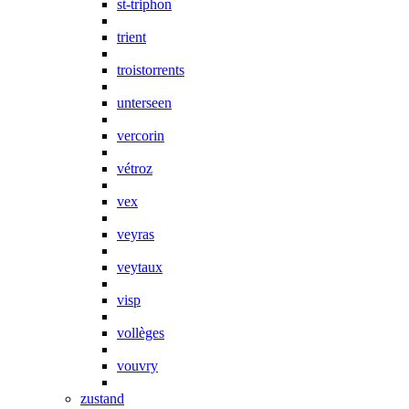
st-triphon
trient
troistorrents
unterseen
vercorin
vétroz
vex
veyras
veytaux
visp
vollèges
vouvry
zustand