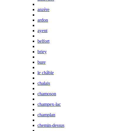
anzère
ardon
ayent
belfort
briey
bure
le châble
chalais
chamoson
champex-lac
champlan
chemin-dessus