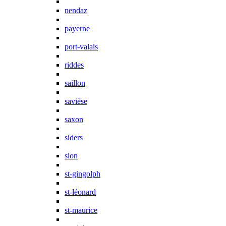
nendaz
payerne
port-valais
riddes
saillon
savièse
saxon
siders
sion
st-gingolph
st-léonard
st-maurice