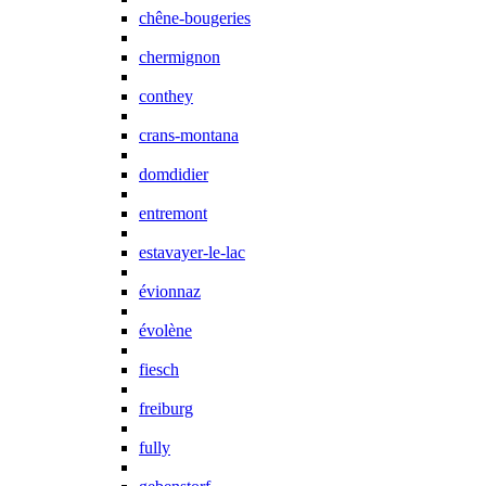
chêne-bougeries
chermignon
conthey
crans-montana
domdidier
entremont
estavayer-le-lac
évionnaz
évolène
fiesch
freiburg
fully