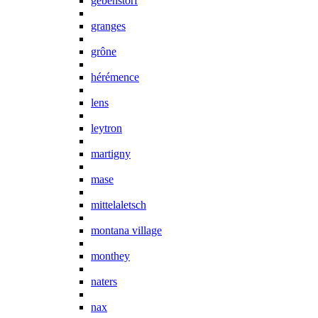
gebenstorf
granges
grône
hérémence
lens
leytron
martigny
mase
mittelaletsch
montana village
monthey
naters
nax