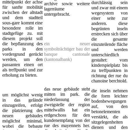
mittelpunkt der achse
durchlässig sein
archive sowie weitere
für sanfte mobilität
und zwar mit einem
lagerräume
zwischen der altstadt
wegesystem von
untergebracht.
und dem stadtteil
einer seite zur
sous-gare kommt eine
anderen. diese
besondere rolle im
begrünten inseln
stadtgefüge zu. mit
erstrecken sich über
diesem projekt soll
die gesamte
die bepflanzung des
ein neuer
einzuteilende fläche
parks in den
symbolträchtiger bau der
und werden
vordergrund gerückt
banque cantonale
unterschiedlich
werden, um den
(kantonalbank)
gestaltet: vom
passanten einen ort
kinderspielplatz bis
als treffpunkt und zur
zu treffpunkten in
erholung zu bieten.
richtung der rue du
chanoine berchtold.
das neue gebäude steht
die inseln nehmen
mitten im park. die
um möglichst wenig
die form leichter
niederlassung der
in das gelände
bodenbewegungen
zweigstelle der region
einzugreifen, erfolgt
auf, von den
mittelwallis hat ein
die platzierung des
betonelementen
erdgeschoss für den
neuen gebäudes
verstärkt, die als
kundenempfang von der
möglichst minimal,
sitzgelegenheiten
rue des mayennets her.
wobei die bebaute
dienen und den