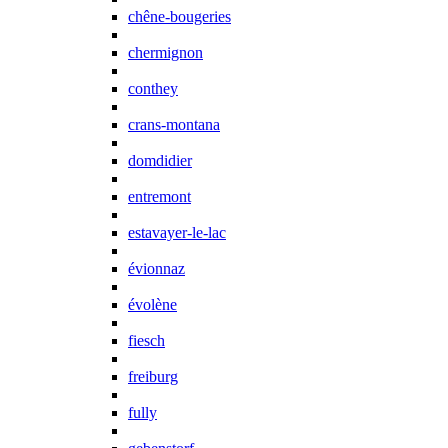
chêne-bougeries
chermignon
conthey
crans-montana
domdidier
entremont
estavayer-le-lac
évionnaz
évolène
fiesch
freiburg
fully