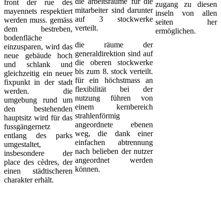
die arbeitsräume für die
front der rue des
zugang zu diesen
mitarbeiter sind darunter
mayennets respektiert
inseln von allen
auf 3 stockwerke
werden muss. gemäss
seiten her
verteilt.
dem bestreben,
ermöglichen.
bodenfläche
die räume der
einzusparen, wird das
generaldirektion sind auf
neue gebäude hoch
die oberen stockwerke
und schlank und
bis zum 8. stock verteilt.
gleichzeitig ein neuer
für ein höchstmass an
fixpunkt in der stadt
flexibilität bei der
werden. die
nutzung führen von
umgebung rund um
einem kernbereich
den bestehenden
strahlenförmig
hauptsitz wird für das
angeordnete ebenen
fussgängernetz
weg, die dank einer
entlang des parks
einfachen abtrennung
umgestaltet,
nach belieben der nutzer
insbesondere der
angeordnet werden
place des cèdres, der
können.
einen städtischeren
charakter erhält.