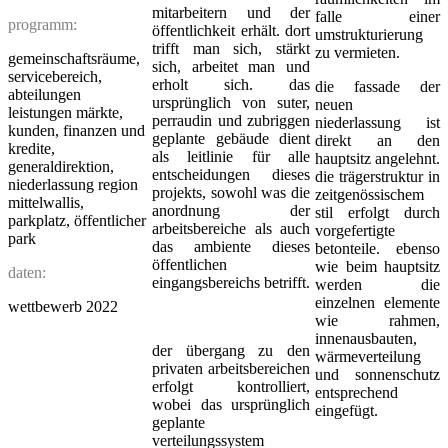
mitarbeitern und der
falle einer
programm:
öffentlichkeit erhält. dort
umstrukturierung
trifft man sich, stärkt
zu vermieten.
gemeinschaftsräume,
sich, arbeitet man und
servicebereich,
erholt sich. das
die fassade der
abteilungen
ursprünglich von suter,
neuen
leistungen märkte,
perraudin und zubriggen
niederlassung ist
kunden, finanzen und
geplante gebäude dient
direkt an den
kredite,
als leitlinie für alle
hauptsitz angelehnt.
generaldirektion,
entscheidungen dieses
die trägerstruktur in
niederlassung region
projekts, sowohl was die
zeitgenössischem
mittelwallis,
anordnung der
stil erfolgt durch
parkplatz, öffentlicher
arbeitsbereiche als auch
vorgefertigte
park
das ambiente dieses
betonteile. ebenso
öffentlichen
wie beim hauptsitz
daten:
eingangsbereichs betrifft.
werden die
einzelnen elemente
wettbewerb 2022
wie rahmen,
innenausbauten,
der übergang zu den
wärmeverteilung
privaten arbeitsbereichen
und sonnenschutz
erfolgt kontrolliert,
entsprechend
wobei das ursprünglich
eingefügt.
geplante
verteilungssystem