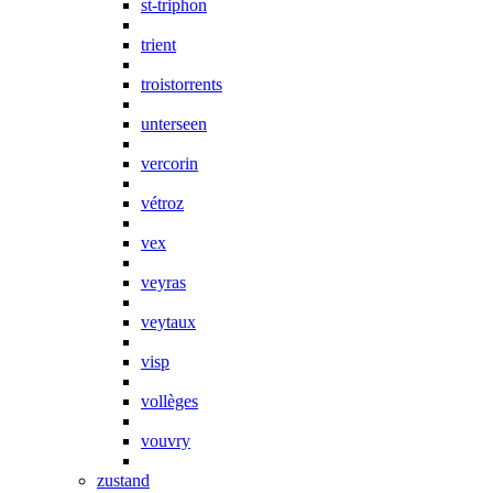
st-triphon
trient
troistorrents
unterseen
vercorin
vétroz
vex
veyras
veytaux
visp
vollèges
vouvry
zustand