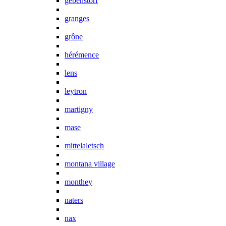
gebenstorf
granges
grône
hérémence
lens
leytron
martigny
mase
mittelaletsch
montana village
monthey
naters
nax