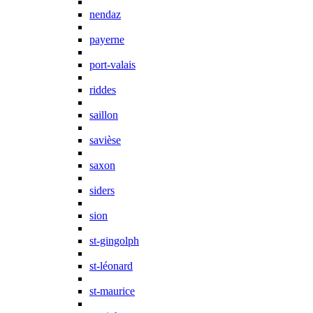
nendaz
payerne
port-valais
riddes
saillon
savièse
saxon
siders
sion
st-gingolph
st-léonard
st-maurice