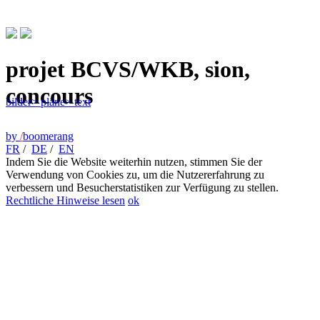
projet BCVS/WKB, sion,
concours
bilder
> pläne
> text
by
/
boomerang
FR
/
DE
/
EN
Indem Sie die Website weiterhin nutzen, stimmen Sie der
Verwendung von Cookies zu, um die Nutzererfahrung zu
verbessern und Besucherstatistiken zur Verfügung zu stellen.
Rechtliche Hinweise lesen
ok