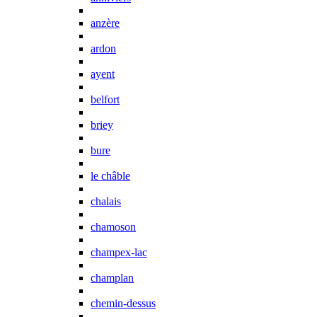
anzère
ardon
ayent
belfort
briey
bure
le châble
chalais
chamoson
champex-lac
champlan
chemin-dessus