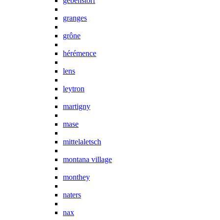
gebenstorf
granges
grône
hérémence
lens
leytron
martigny
mase
mittelaletsch
montana village
monthey
naters
nax