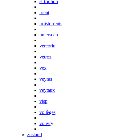
st-triphon
trient
troistorrents
unterseen
vercorin
vétroz
vex
veyras
veytaux
visp
vollèges
vouvry
zustand