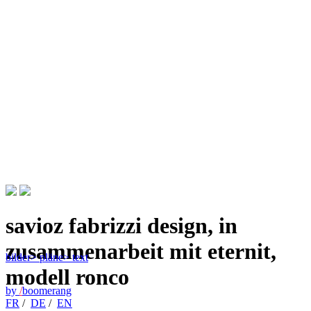
savioz fabrizzi design, in
zusammenarbeit mit eternit,
bilder
> pläne
> text
modell ronco
by
/
boomerang
FR
/
DE
/
EN