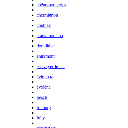
chêne-bougeries
chermignon
conthey
crans-montana
domdidier
entremont
estavayer-le-lac
évionnaz
évolène
fiesch
freiburg
fully