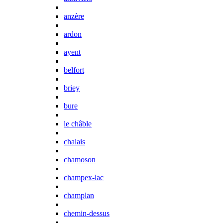
anzère
ardon
ayent
belfort
briey
bure
le châble
chalais
chamoson
champex-lac
champlan
chemin-dessus