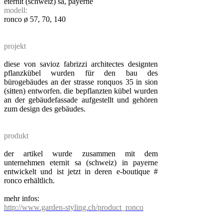
eternit (schweiz) sa, payerne
modell:
ronco ø 57, 70, 140
projekt
diese von savioz fabrizzi architectes designten
pflanzkübel wurden für den bau des
bürogebäudes an der strasse ronquos 35 in sion
(sitten) entworfen. die bepflanzten kübel wurden
an der gebäudefassade aufgestellt und gehören
zum design des gebäudes.
produkt
der artikel wurde zusammen mit dem
unternehmen eternit sa (schweiz) in payerne
entwickelt und ist jetzt in deren e-boutique #
ronco erhältlich.
mehr infos:
http://www.garden-styling.ch/product_ronco