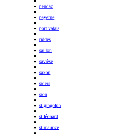
nendaz
payerne
port-valais
riddes
saillon
savièse
saxon
siders
sion
st-gingolph
st-léonard
st-maurice