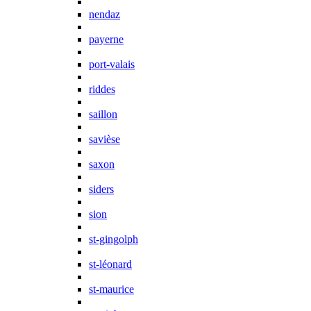
nendaz
payerne
port-valais
riddes
saillon
savièse
saxon
siders
sion
st-gingolph
st-léonard
st-maurice