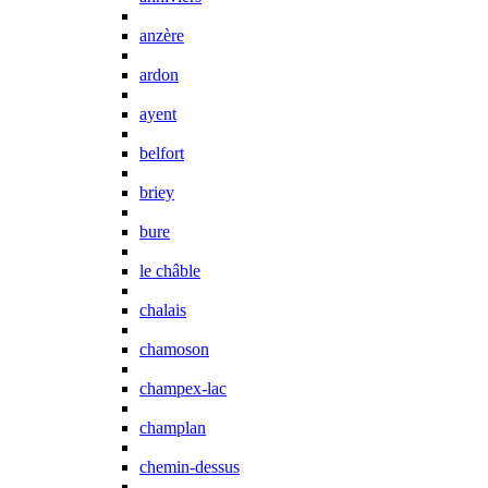
anzère
ardon
ayent
belfort
briey
bure
le châble
chalais
chamoson
champex-lac
champlan
chemin-dessus