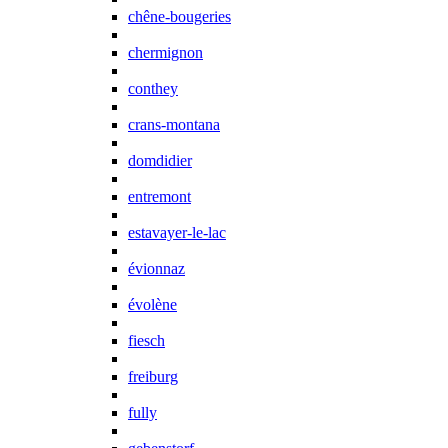
chêne-bougeries
chermignon
conthey
crans-montana
domdidier
entremont
estavayer-le-lac
évionnaz
évolène
fiesch
freiburg
fully