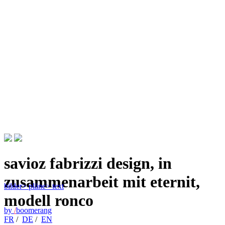
savioz fabrizzi design, in
zusammenarbeit mit eternit,
bilder
> pläne
> text
modell ronco
by
/
boomerang
FR
/
DE
/
EN