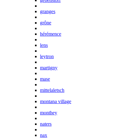
gebenstorf
granges
grône
hérémence
lens
leytron
martigny
mase
mittelaletsch
montana village
monthey
naters
nax