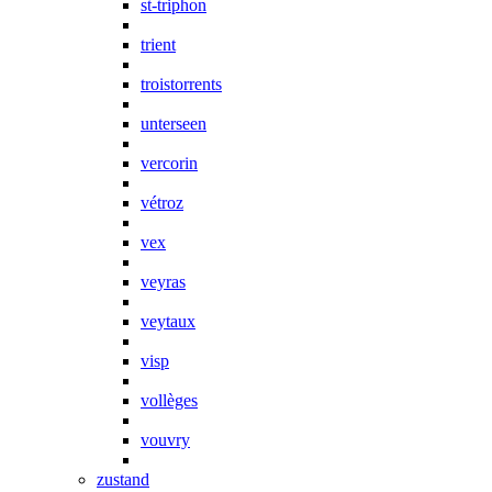
st-triphon
trient
troistorrents
unterseen
vercorin
vétroz
vex
veyras
veytaux
visp
vollèges
vouvry
zustand