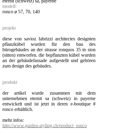
eternit (schweiz) sa, payerne
modell:
ronco ø 57, 70, 140
projekt
diese von savioz fabrizzi architectes designten
pflanzkübel wurden für den bau des
bürogebäudes an der strasse ronquos 35 in sion
(sitten) entworfen. die bepflanzten kübel wurden
an der gebäudefassade aufgestellt und gehören
zum design des gebäudes.
produkt
der artikel wurde zusammen mit dem
unternehmen eternit sa (schweiz) in payerne
entwickelt und ist jetzt in deren e-boutique #
ronco erhältlich.
mehr infos:
http://www.garden-styling.ch/product_ronco