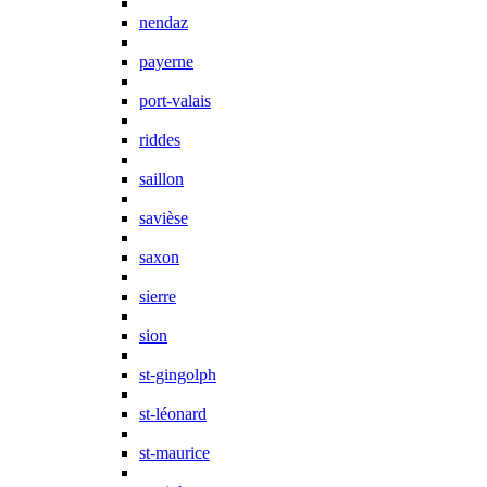
nendaz
payerne
port-valais
riddes
saillon
savièse
saxon
sierre
sion
st-gingolph
st-léonard
st-maurice