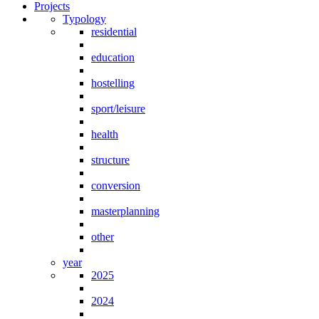
Projects
Typology
residential
education
hostelling
sport/leisure
health
structure
conversion
masterplanning
other
year
2025
2024