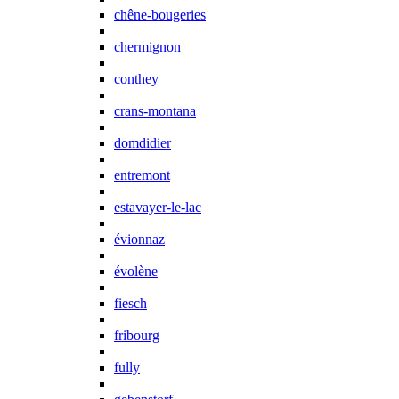
chêne-bougeries
chermignon
conthey
crans-montana
domdidier
entremont
estavayer-le-lac
évionnaz
évolène
fiesch
fribourg
fully