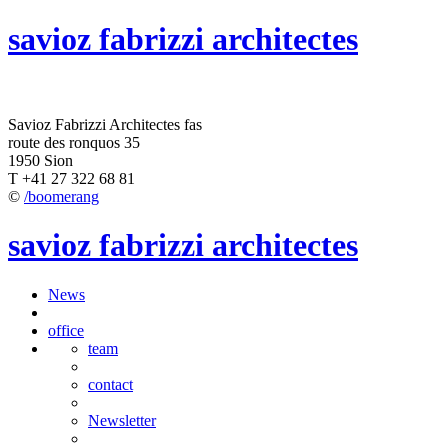
savioz fabrizzi architectes
Savioz Fabrizzi Architectes fas
route des ronquos 35
1950 Sion
T +41 27 322 68 81
©
/boomerang
savioz fabrizzi architectes
News
office
team
contact
Newsletter