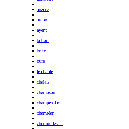
anzère
ardon
ayent
belfort
briey
bure
le châble
chalais
chamoson
champex-lac
champlan
chemin-dessus