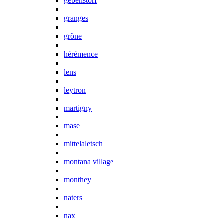
gebenstorf
granges
grône
hérémence
lens
leytron
martigny
mase
mittelaletsch
montana village
monthey
naters
nax