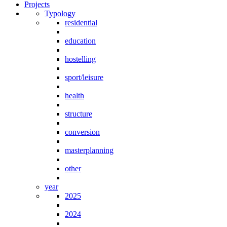
Projects
Typology
residential
education
hostelling
sport/leisure
health
structure
conversion
masterplanning
other
year
2025
2024