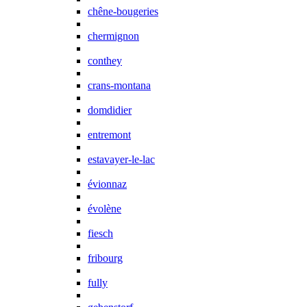
chêne-bougeries
chermignon
conthey
crans-montana
domdidier
entremont
estavayer-le-lac
évionnaz
évolène
fiesch
fribourg
fully