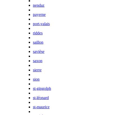
nendaz
payerne
port-valais
riddes
saillon
savièse
saxon
sierre
sion
st-gingolph
st-léonard
st-maurice