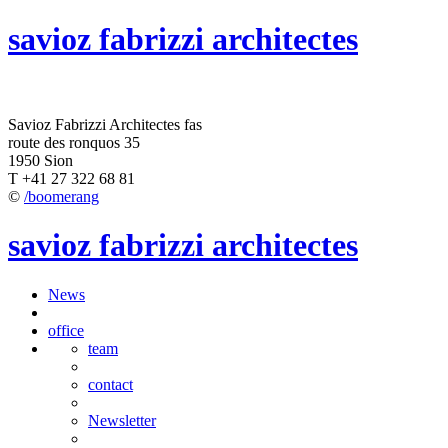
savioz fabrizzi architectes
Savioz Fabrizzi Architectes fas
route des ronquos 35
1950 Sion
T +41 27 322 68 81
©
/boomerang
savioz fabrizzi architectes
News
office
team
contact
Newsletter