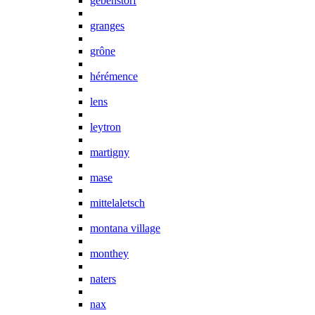
gebenstorf
granges
grône
hérémence
lens
leytron
martigny
mase
mittelaletsch
montana village
monthey
naters
nax