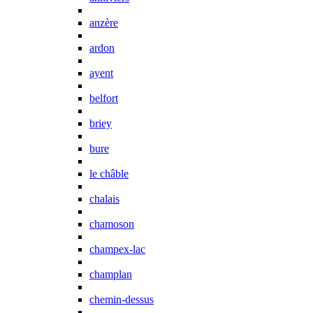
anzère
ardon
ayent
belfort
briey
bure
le châble
chalais
chamoson
champex-lac
champlan
chemin-dessus