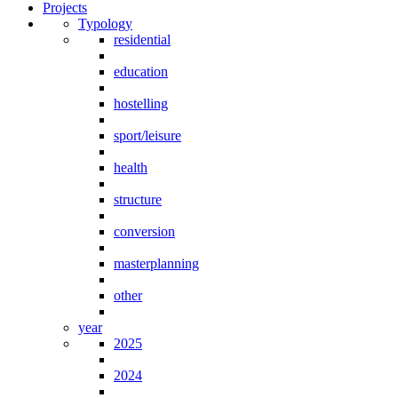
Projects
Typology
residential
education
hostelling
sport/leisure
health
structure
conversion
masterplanning
other
year
2025
2024