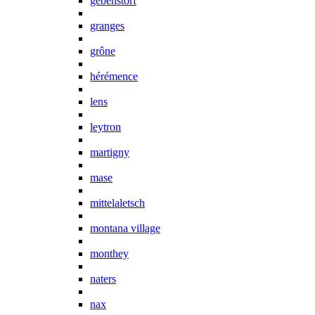
gebenstorf
granges
grône
hérémence
lens
leytron
martigny
mase
mittelaletsch
montana village
monthey
naters
nax