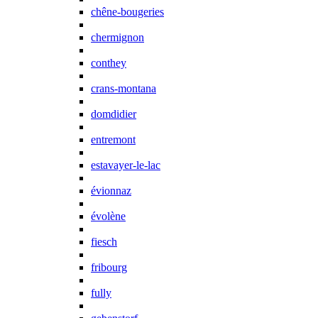
chêne-bougeries
chermignon
conthey
crans-montana
domdidier
entremont
estavayer-le-lac
évionnaz
évolène
fiesch
fribourg
fully