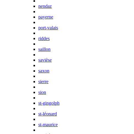
nendaz
payerne
port-valais
riddes
saillon
savièse
saxon
sierre
sion
st-gingolph
st-léonard
st-maurice