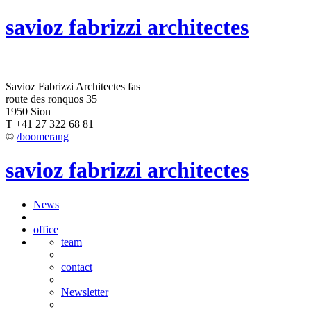
savioz fabrizzi architectes
Savioz Fabrizzi Architectes fas
route des ronquos 35
1950 Sion
T +41 27 322 68 81
©
/boomerang
savioz fabrizzi architectes
News
office
team
contact
Newsletter