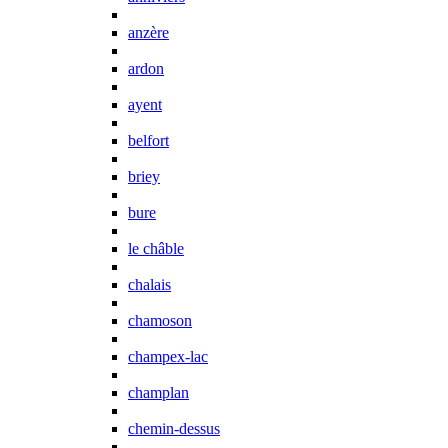
anzère
ardon
ayent
belfort
briey
bure
le châble
chalais
chamoson
champex-lac
champlan
chemin-dessus