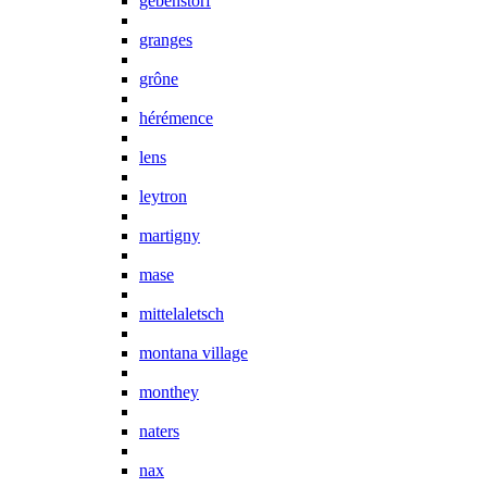
gebenstorf
granges
grône
hérémence
lens
leytron
martigny
mase
mittelaletsch
montana village
monthey
naters
nax