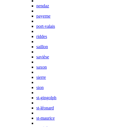
nendaz
payerne
port-valais
riddes
saillon
savièse
saxon
sierre
sion
st-gingolph
st-léonard
st-maurice