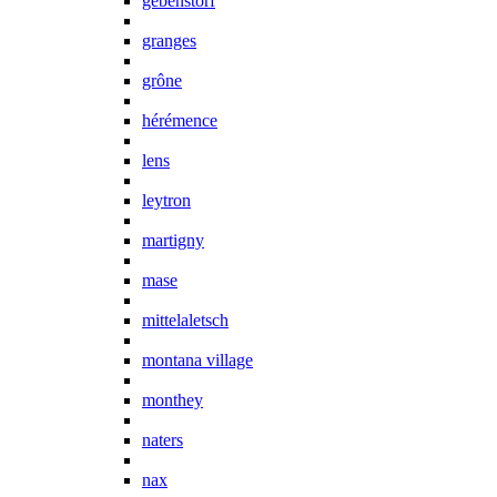
gebenstorf
granges
grône
hérémence
lens
leytron
martigny
mase
mittelaletsch
montana village
monthey
naters
nax