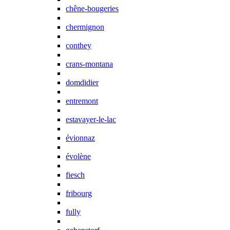
chêne-bougeries
chermignon
conthey
crans-montana
domdidier
entremont
estavayer-le-lac
évionnaz
évolène
fiesch
fribourg
fully