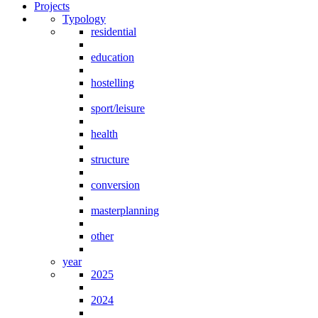
Projects
Typology
residential
education
hostelling
sport/leisure
health
structure
conversion
masterplanning
other
year
2025
2024