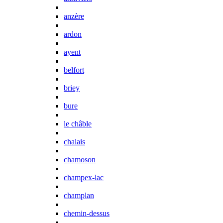
anzère
ardon
ayent
belfort
briey
bure
le châble
chalais
chamoson
champex-lac
champlan
chemin-dessus