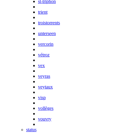
st-triphon
trient
troistorrents
unterseen
vercorin
vétroz
vex
veyras
veytaux
visp
vollèges
vouvry
status