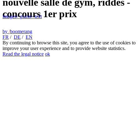
nouvelle salle de gym, riddes -
concours 1er prix
images
> plans
> text
by
/
boomerang
FR
/
DE
/
EN
By continuing to browse this site, you agree to the use of cookies to
improve your user experience and to provide website statistics.
Read the legal notice
ok