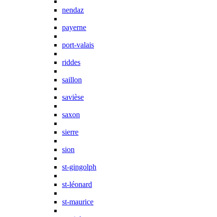
nendaz
payerne
port-valais
riddes
saillon
savièse
saxon
sierre
sion
st-gingolph
st-léonard
st-maurice