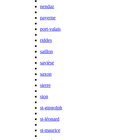
nendaz
payerne
port-valais
riddes
saillon
savièse
saxon
sierre
sion
st-gingolph
st-léonard
st-maurice