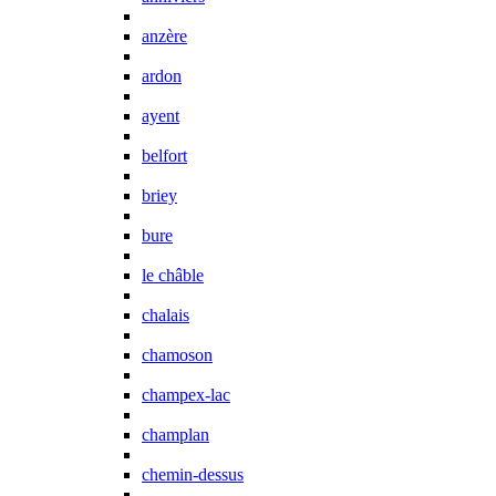
anzère
ardon
ayent
belfort
briey
bure
le châble
chalais
chamoson
champex-lac
champlan
chemin-dessus