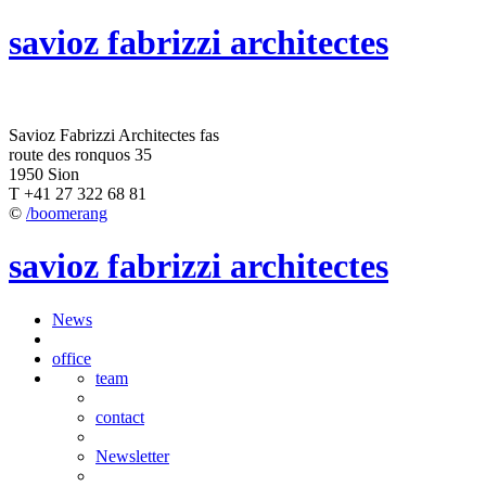
savioz fabrizzi architectes
Savioz Fabrizzi Architectes fas
route des ronquos 35
1950 Sion
T +41 27 322 68 81
©
/boomerang
savioz fabrizzi architectes
News
office
team
contact
Newsletter