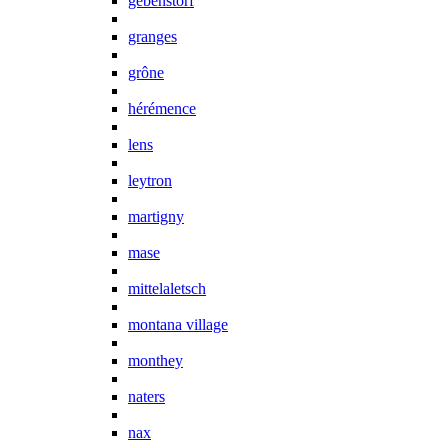
gebenstorf
granges
grône
hérémence
lens
leytron
martigny
mase
mittelaletsch
montana village
monthey
naters
nax