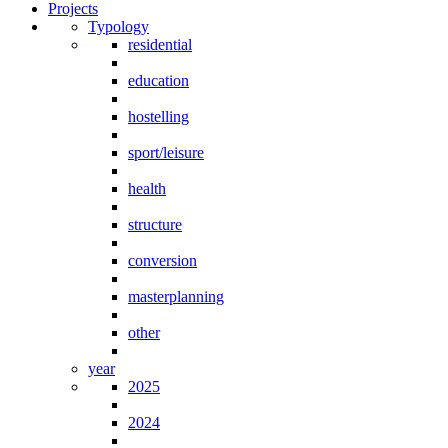
Projects
Typology
residential
education
hostelling
sport/leisure
health
structure
conversion
masterplanning
other
year
2025
2024