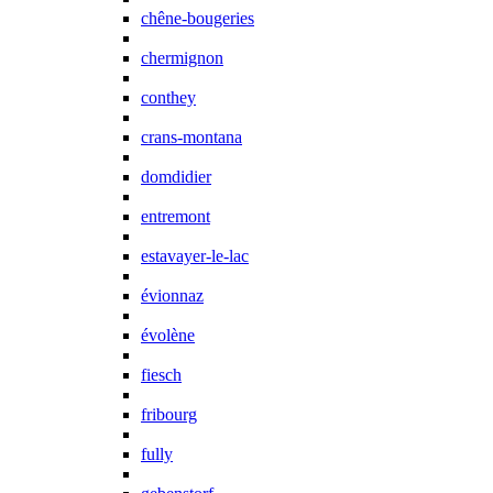
chêne-bougeries
chermignon
conthey
crans-montana
domdidier
entremont
estavayer-le-lac
évionnaz
évolène
fiesch
fribourg
fully